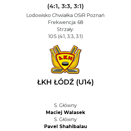
(4:1, 3:3, 3:1)
Lodowisko Chwiałka OSiR Poznań
Frekwencja: 68
Strzały:
10:5 (4:1, 3:3, 3:1)
ŁKH ŁÓDŹ (U14)
S. Główny
Maciej Walasek
S. Główny
Pavel Shahibalau