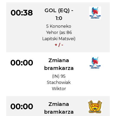
GOL (EQ) -
00:38
1:0
5 Kononeko
Yehor (as: 86
Lapitski Matsvei)
+ / -
Zmiana
00:00
bramkarza
(IN) 95
Stachowiak
Wiktor
Zmiana
00:00
bramkarza