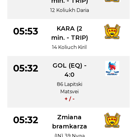
min. - TRIP)
12 Koliukh Daria
KARA (2
05:53
min. - TRIP)
14 Koliuch Kiril
GOL (EQ) -
05:32
4:0
86 Lapitski
Matsvei
+ / -
Zmiana
05:32
bramkarza
(IN) 39 Nyga