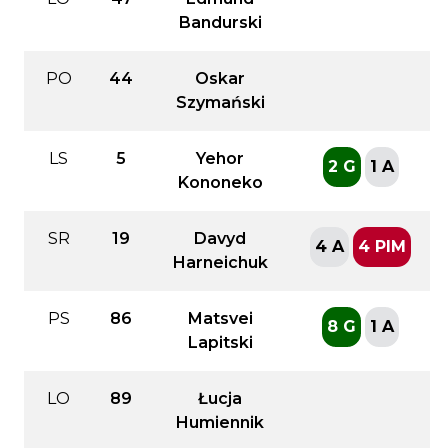
Bandurski
PO
44
Oskar
Szymański
LS
5
Yehor
2 G
1 A
Kononeko
SR
19
Davyd
4 A
4 PIM
Harneichuk
PS
86
Matsvei
8 G
1 A
Lapitski
LO
89
Łucja
Humiennik