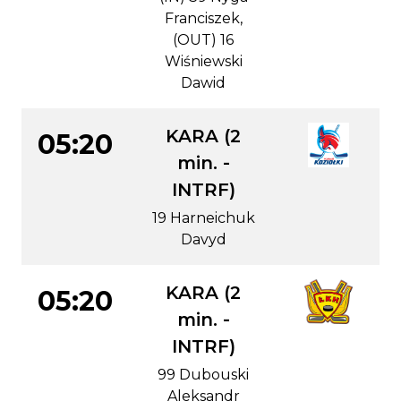
Franciszek,
(OUT) 16
Wiśniewski
Dawid
KARA (2
05:20
min. -
INTRF)
19 Harneichuk
Davyd
KARA (2
05:20
min. -
INTRF)
99 Dubouski
Aleksandr