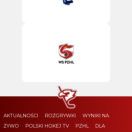
AKTUALNOŚCI
ROZGRYWKI
WYNIKI NA
ŻYWO
POLSKI HOKEJ TV
PZHL
DLA