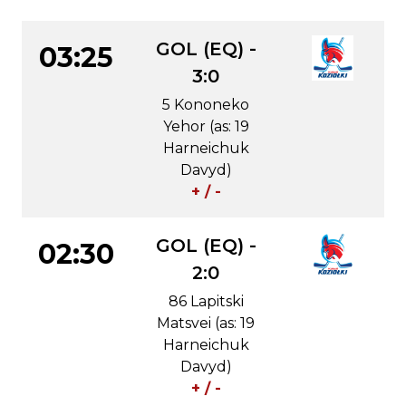
GOL (EQ) -
03:25
3:0
5 Kononeko
Yehor (as: 19
Harneichuk
Davyd)
+ / -
GOL (EQ) -
02:30
2:0
86 Lapitski
Matsvei (as: 19
Harneichuk
Davyd)
+ / -