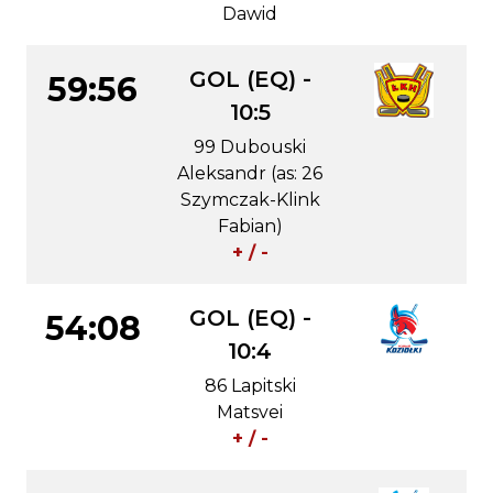
Dawid
GOL (EQ) -
59:56
10:5
99 Dubouski
Aleksandr (as: 26
Szymczak-Klink
Fabian)
+ / -
GOL (EQ) -
54:08
10:4
86 Lapitski
Matsvei
+ / -