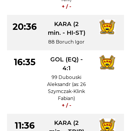
+ / -
KARA (2
20:36
min. - HI-ST)
88 Boruch Igor
GOL (EQ) -
16:35
4:1
99 Dubouski
Aleksandr (as: 26
Szymczak-Klink
Fabian)
+ / -
KARA (2
11:36