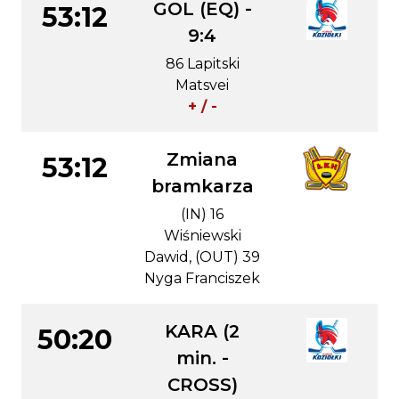
GOL (EQ) -
53:12
9:4
86 Lapitski
Matsvei
+ / -
Zmiana
53:12
bramkarza
(IN) 16
Wiśniewski
Dawid, (OUT) 39
Nyga Franciszek
KARA (2
50:20
min. -
CROSS)