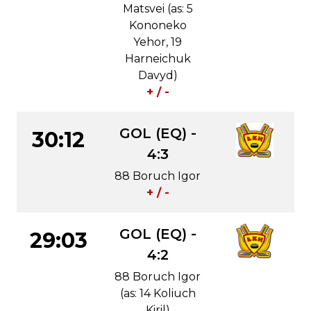
Matsvei (as: 5
Kononeko
Yehor, 19
Harneichuk
Davyd)
+ / -
GOL (EQ) -
30:12
4:3
88 Boruch Igor
+ / -
GOL (EQ) -
29:03
4:2
88 Boruch Igor
(as: 14 Koliuch
Kiril)