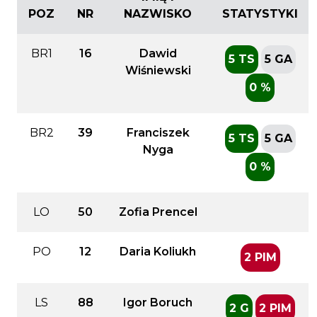
POZ
NR
NAZWISKO
STATYSTYKI
BR1
16
Dawid
5 TS
5 GA
Wiśniewski
0 %
BR2
39
Franciszek
5 TS
5 GA
Nyga
0 %
LO
50
Zofia Prencel
PO
12
Daria Koliukh
2 PIM
LS
88
Igor Boruch
2 G
2 PIM