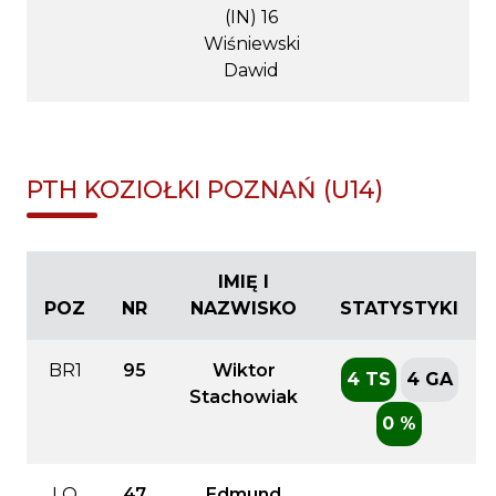
(IN) 16
Wiśniewski
Dawid
PTH KOZIOŁKI POZNAŃ (U14)
IMIĘ I
POZ
NR
NAZWISKO
STATYSTYKI
BR1
95
Wiktor
4 TS
4 GA
Stachowiak
0 %
LO
47
Edmund