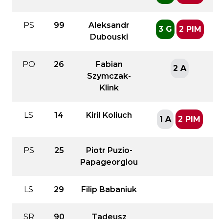
PS
99
Aleksandr
3 G
2 PIM
Dubouski
PO
26
Fabian
2 A
Szymczak-
Klink
LS
14
Kiril Koliuch
1 A
2 PIM
PS
25
Piotr Puzio-
Papageorgiou
LS
29
Filip Babaniuk
SR
90
Tadeusz