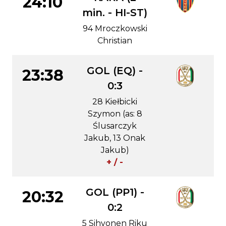
24:10
min. - HI-ST)
94 Mroczkowski
Christian
GOL (EQ) -
23:38
0:3
28 Kiełbicki
Szymon (as: 8
Ślusarczyk
Jakub, 13 Onak
Jakub)
+ / -
GOL (PP1) -
20:32
0:2
5 Sihvonen Riku