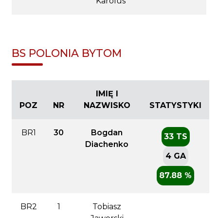
Karolus
BS POLONIA BYTOM
IMIĘ I
POZ
NR
NAZWISKO
STATYSTYKI
BR1
30
Bogdan
33 TS
Diachenko
4 GA
87.88 %
BR2
1
Tobiasz