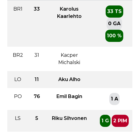
BR1
33
Karolus
33 TS
Kaarlehto
0 GA
100 %
BR2
31
Kacper
Michalski
LO
11
Aku Alho
PO
76
Emil Bagin
1 A
LS
5
Riku Sihvonen
1 G
2 PIM