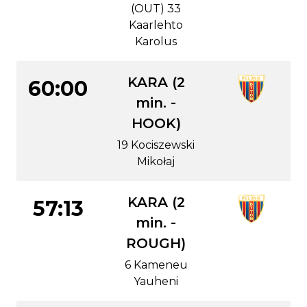
(OUT) 33
Kaarlehto
Karolus
KARA (2
60:00
min. -
HOOK)
19 Kociszewski
Mikołaj
KARA (2
57:13
min. -
ROUGH)
6 Kameneu
Yauheni