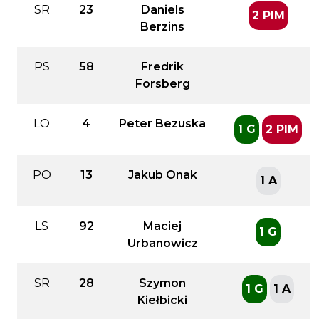
SR
23
Daniels
2 PIM
Berzins
PS
58
Fredrik
Forsberg
LO
4
Peter Bezuska
1 G
2 PIM
PO
13
Jakub Onak
1 A
LS
92
Maciej
1 G
Urbanowicz
SR
28
Szymon
1 G
1 A
Kiełbicki