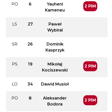
PO
6
Yauheni
2 PIM
Kameneu
LS
27
Paweł
Wybiral
SR
26
Dominik
Kasprzyk
PS
19
Mikołaj
2 PIM
Kociszewski
LO
34
Dawid Musioł
PO
8
Aleksander
2 PIM
Bodora