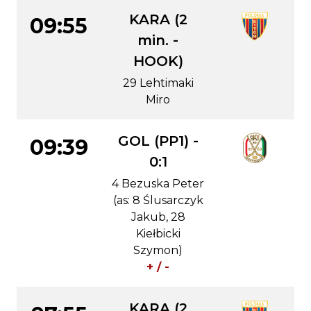
KARA (2
09:55
min. -
HOOK)
29 Lehtimaki
Miro
GOL (PP1) -
09:39
0:1
4 Bezuska Peter
(as: 8 Ślusarczyk
Jakub, 28
Kiełbicki
Szymon)
+ / -
KARA (2