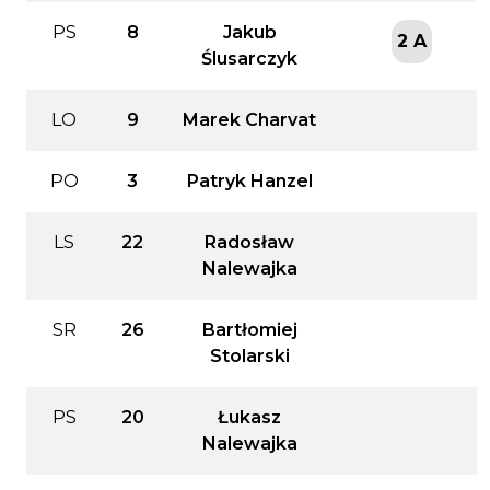
PS
8
Jakub
2 A
Ślusarczyk
LO
9
Marek Charvat
PO
3
Patryk Hanzel
LS
22
Radosław
Nalewajka
SR
26
Bartłomiej
Stolarski
PS
20
Łukasz
Nalewajka