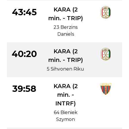
KARA (2
43:45
min. - TRIP)
23 Berzins
Daniels
KARA (2
40:20
min. - TRIP)
5 Sihvonen Riku
KARA (2
39:58
min. -
INTRF)
64 Bieniek
Szymon