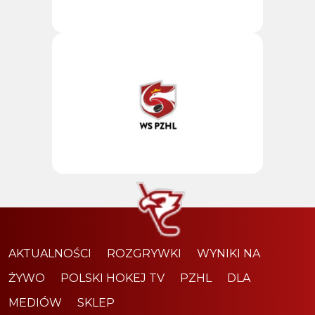
AKTUALNOŚCI
ROZGRYWKI
WYNIKI NA
ŻYWO
POLSKI HOKEJ TV
PZHL
DLA
MEDIÓW
SKLEP