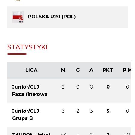
POLSKA U20 (POL)
STATYSTYKI
LIGA
M
G
A
PKT
PIM
Junior/CLJ
2
0
0
0
0
Faza finałowa
Junior/CLJ
3
2
3
5
0
Grupa B