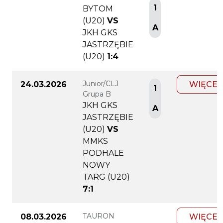
1
BYTOM
(U20)
VS
A
JKH GKS
JASTRZĘBIE
(U20)
1:4
Junior/CLJ
24.03.2026
WIĘCEJ
1
Grupa B
JKH GKS
A
JASTRZĘBIE
(U20)
VS
MMKS
PODHALE
NOWY
TARG (U20)
7:1
TAURON
08.03.2026
WIĘCEJ