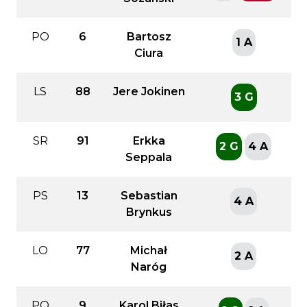
PO
6
Bartosz
1 A
Ciura
LS
88
Jere Jokinen
3 G
SR
91
Erkka
2 G
4 A
Seppala
PS
13
Sebastian
4 A
Brynkus
LO
77
Michał
2 A
Naróg
PO
9
Karol Biłas