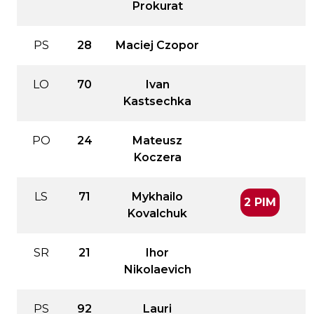
Prokurat
PS
28
Maciej Czopor
LO
70
Ivan
Kastsechka
PO
24
Mateusz
Koczera
LS
71
Mykhailo
2 PIM
Kovalchuk
SR
21
Ihor
Nikolaevich
PS
92
Lauri