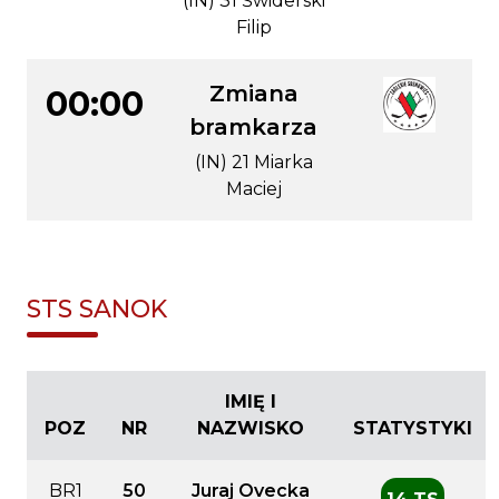
(IN) 31 Świderski
Filip
Zmiana
00:00
bramkarza
(IN) 21 Miarka
Maciej
STS SANOK
IMIĘ I
POZ
NR
NAZWISKO
STATYSTYKI
BR1
50
Juraj Ovecka