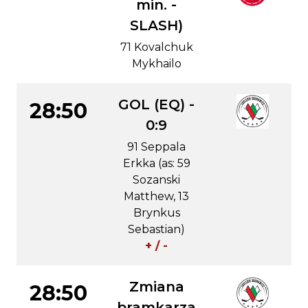
min. -
SLASH)
71 Kovalchuk
Mykhailo
GOL (EQ) -
28:50
0:9
91 Seppala
Erkka (as: 59
Sozanski
Matthew, 13
Brynkus
Sebastian)
+ / -
Zmiana
28:50
bramkarza