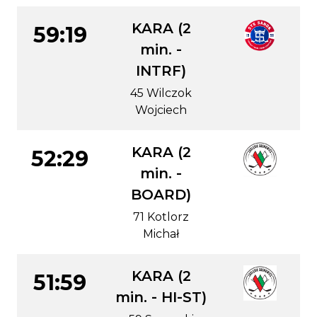
KARA (2
59:19
min. -
INTRF)
45 Wilczok
Wojciech
KARA (2
52:29
min. -
BOARD)
71 Kotlorz
Michał
KARA (2
51:59
min. - HI-ST)