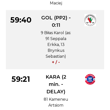
Maciej
GOL (PP2) -
59:40
0:11
9 Biłas Karol (as:
91 Seppala
Erkka, 13
Brynkus
Sebastian)
+ / -
KARA (2
59:21
min. -
DELAY)
81 Kameneu
Artsiom