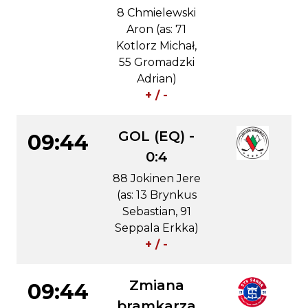
8 Chmielewski
Aron (as: 71
Kotlorz Michał,
55 Gromadzki
Adrian)
+ / -
GOL (EQ) -
09:44
0:4
88 Jokinen Jere
(as: 13 Brynkus
Sebastian, 91
Seppala Erkka)
+ / -
Zmiana
09:44
bramkarza