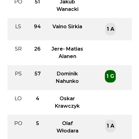
PO
51
Jakub
Wanacki
LS
94
Vaino Sirkia
1 A
SR
26
Jere- Matias
Alanen
PS
57
Dominik
1 G
Nahunko
LO
4
Oskar
Krawczyk
PO
5
Olaf
1 A
Włodara