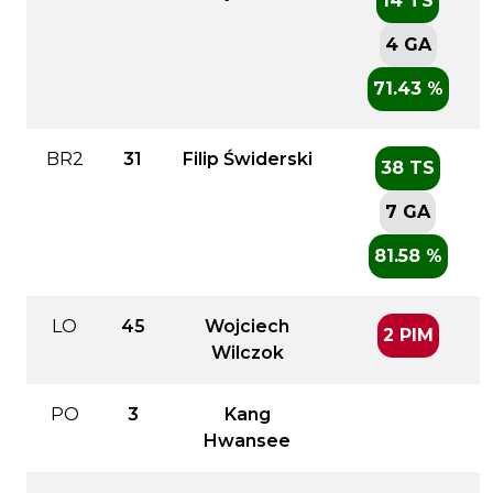
14 TS
4 GA
71.43 %
BR2
31
Filip Świderski
38 TS
7 GA
81.58 %
LO
45
Wojciech
2 PIM
Wilczok
PO
3
Kang
Hwansee