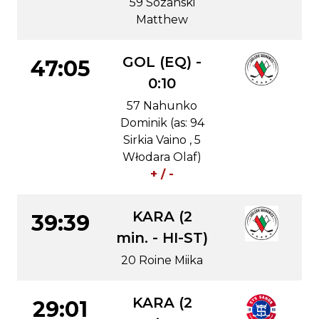
59 Sozanski
Matthew
GOL (EQ) -
47:05
0:10
57 Nahunko
Dominik (as: 94
Sirkia Vaino , 5
Włodara Olaf)
+ / -
KARA (2
39:39
min. - HI-ST)
20 Roine Miika
KARA (2
29:01