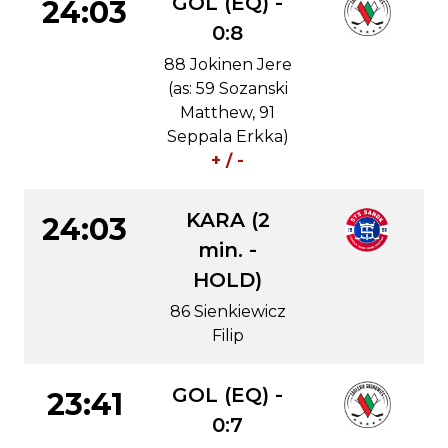
GOL (EQ) -
24:03
0:8
88 Jokinen Jere
(as: 59 Sozanski
Matthew, 91
Seppala Erkka)
+ / -
KARA (2
24:03
min. -
HOLD)
86 Sienkiewicz
Filip
GOL (EQ) -
23:41
0:7