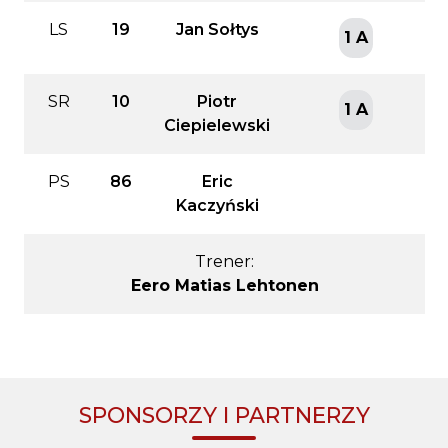
LS
19
Jan Sołtys
1 A
SR
10
Piotr
1 A
Ciepielewski
PS
86
Eric
Kaczyński
Trener:
Eero Matias Lehtonen
SPONSORZY I PARTNERZY