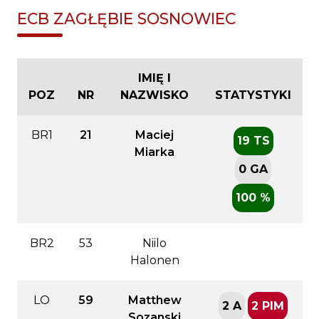
ECB ZAGŁĘBIE SOSNOWIEC
IMIĘ I
POZ
NR
NAZWISKO
STATYSTYKI
BR1
21
Maciej
19 TS
Miarka
0 GA
100 %
BR2
53
Niilo
Halonen
LO
59
Matthew
2 A
2 PIM
Sozanski