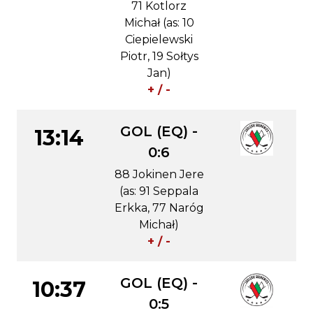
71 Kotlorz
Michał (as: 10
Ciepielewski
Piotr, 19 Sołtys
Jan)
+ / -
GOL (EQ) -
13:14
0:6
88 Jokinen Jere
(as: 91 Seppala
Erkka, 77 Naróg
Michał)
+ / -
GOL (EQ) -
10:37
0:5