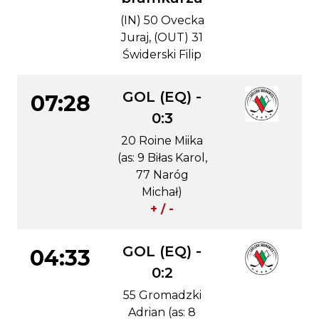
(IN) 50 Ovecka
Juraj, (OUT) 31
Świderski Filip
GOL (EQ) -
07:28
0:3
20 Roine Miika
(as: 9 Biłas Karol,
77 Naróg
Michał)
+ / -
GOL (EQ) -
04:33
0:2
55 Gromadzki
Adrian (as: 8