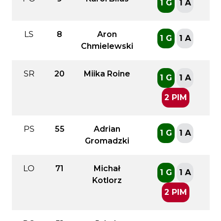
1 G
1 A
LS
8
Aron
1 G
1 A
Chmielewski
SR
20
Miika Roine
1 G
1 A
2 PIM
PS
55
Adrian
1 G
1 A
Gromadzki
LO
71
Michał
1 G
1 A
Kotlorz
2 PIM