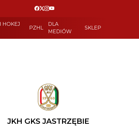
I HOKEJ
DLA
PZHL
SKLEP
MEDIÓW
JKH GKS JASTRZĘBIE