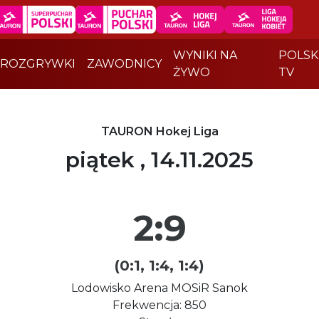
WYNIKI NA
POLSK
ROZGRYWKI
ZAWODNICY
ŻYWO
TV
TAURON Hokej Liga
piątek , 14.11.2025
2:9
(0:1, 1:4, 1:4)
Lodowisko Arena MOSiR Sanok
Frekwencja: 850