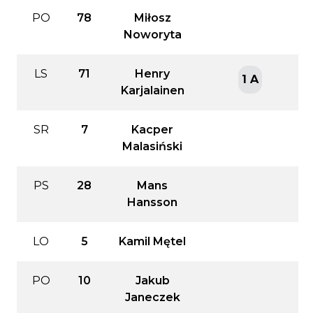
PO
78
Miłosz
Noworyta
LS
71
Henry
1 A
Karjalainen
SR
7
Kacper
Malasiński
PS
28
Mans
Hansson
LO
5
Kamil Mętel
PO
10
Jakub
Janeczek