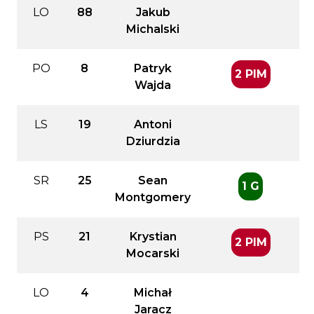
LO
88
Jakub
Michalski
PO
8
Patryk
2 PIM
Wajda
LS
19
Antoni
Dziurdzia
SR
25
Sean
1 G
Montgomery
PS
21
Krystian
2 PIM
Mocarski
LO
4
Michał
Jaracz