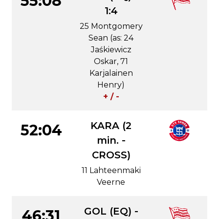
55:08
1:4
25 Montgomery
Sean (as: 24
Jaśkiewicz
Oskar, 71
Karjalainen
Henry)
+ / -
KARA (2
52:04
min. -
CROSS)
11 Lahteenmaki
Veerne
GOL (EQ) -
46:31