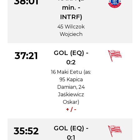
38:01
min. -
INTRF)
45 Wilczok
Wojciech
GOL (EQ) -
37:21
0:2
16 Maki Eetu (as:
95 Kapica
Damian, 24
Jaśkiewicz
Oskar)
+ / -
GOL (EQ) -
35:52
0:1