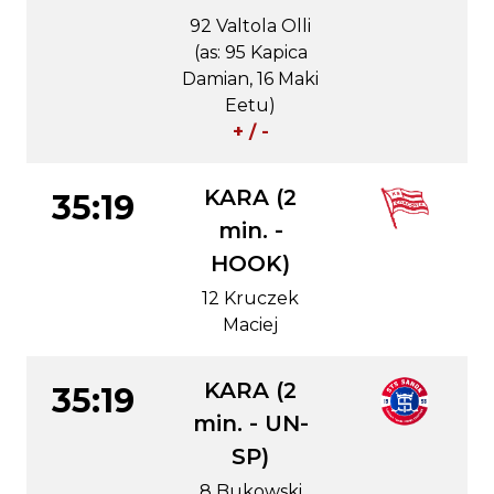
92 Valtola Olli
(as: 95 Kapica
Damian, 16 Maki
Eetu)
+ / -
KARA (2
35:19
min. -
HOOK)
12 Kruczek
Maciej
KARA (2
35:19
min. - UN-
SP)
8 Bukowski