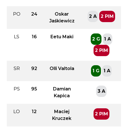
PO
24
Oskar
2 A
2 PIM
Jaśkiewicz
LS
16
Eetu Maki
2 G
1 A
2 PIM
SR
92
Olli Valtola
1 G
1 A
PS
95
Damian
3 A
Kapica
LO
12
Maciej
2 PIM
Kruczek