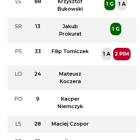
LS
88
Krzysztof
1 G
1 A
Bukowski
SR
13
Jakub
1 G
Prokurat
PS
33
Filip Tomiczek
1 A
2 PIM
LO
24
Mateusz
Koczera
PO
9
Kacper
Niemczyk
LS
28
Maciej Czopor