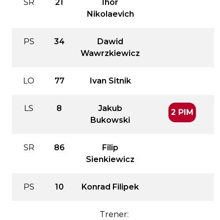
SR
21
Ihor
Nikolaevich
PS
34
Dawid
Wawrzkiewicz
LO
77
Ivan Sitnik
LS
8
Jakub
2 PIM
Bukowski
SR
86
Filip
Sienkiewicz
PS
10
Konrad Filipek
Trener: