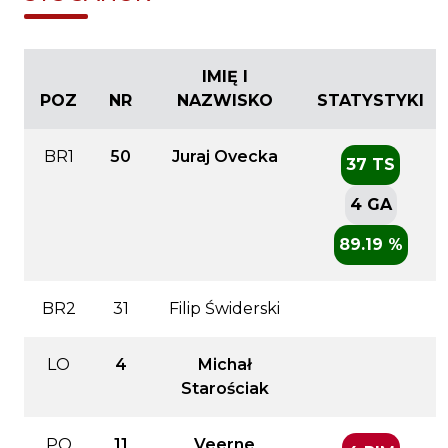
IMIĘ I
POZ
NR
NAZWISKO
STATYSTYKI
BR1
50
Juraj Ovecka
37 TS
4 GA
89.19 %
BR2
31
Filip Świderski
LO
4
Michał
Starościak
PO
11
Veerne