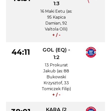
1:3
16 Maki Eetu (as:
95 Kapica
Damian, 92
Valtola Olli)
+ / -
GOL (EQ) -
44:11
1:2
13 Prokurat
Jakub (as: 88
Bukowski
Krzysztof, 33
Tomiczek Filip)
+ / -
KARA (2