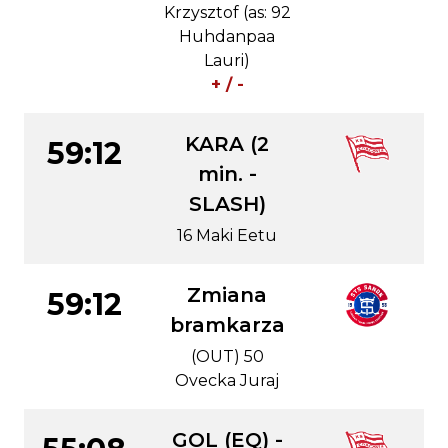
Krzysztof (as: 92
Huhdanpaa
Lauri)
+ / -
KARA (2
59:12
min. -
SLASH)
16 Maki Eetu
Zmiana
59:12
bramkarza
(OUT) 50
Ovecka Juraj
GOL (EQ) -