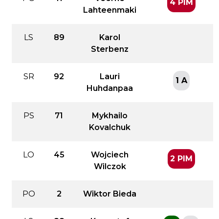
4 PIM
Lahteenmaki
LS
89
Karol
Sterbenz
SR
92
Lauri
1 A
Huhdanpaa
PS
71
Mykhailo
Kovalchuk
LO
45
Wojciech
2 PIM
Wilczok
PO
2
Wiktor Bieda