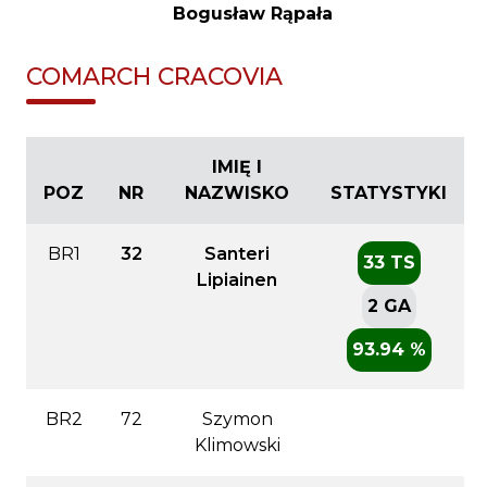
Bogusław Rąpała
COMARCH CRACOVIA
IMIĘ I
POZ
NR
NAZWISKO
STATYSTYKI
BR1
32
Santeri
33 TS
Lipiainen
2 GA
93.94 %
BR2
72
Szymon
Klimowski