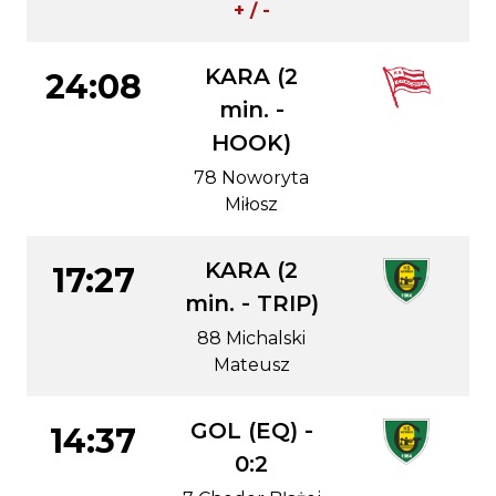
+ / -
KARA (2
24:08
min. -
HOOK)
78 Noworyta
Miłosz
KARA (2
17:27
min. - TRIP)
88 Michalski
Mateusz
GOL (EQ) -
14:37
0:2