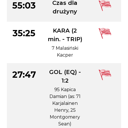
Czas dla
55:03
drużyny
KARA (2
35:25
min. - TRIP)
7 Malasiński
Kacper
GOL (EQ) -
27:47
1:2
95 Kapica
Damian (as: 71
Karjalainen
Henry, 25
Montgomery
Sean)