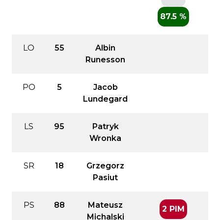
87.5 %
LO
55
Albin
Runesson
PO
5
Jacob
Lundegard
LS
95
Patryk
Wronka
SR
18
Grzegorz
Pasiut
PS
88
Mateusz
2 PIM
Michalski