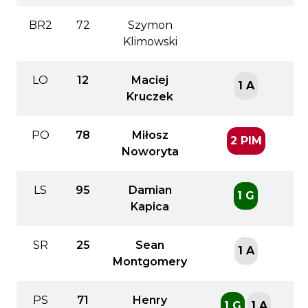
BR2
72
Szymon
Klimowski
LO
12
Maciej
1 A
Kruczek
PO
78
Miłosz
2 PIM
Noworyta
LS
95
Damian
1 G
Kapica
SR
25
Sean
1 A
Montgomery
PS
71
Henry
1 G
1 A