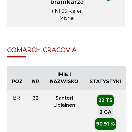
bramkarza
(IN) 35 Kieler
Michał
COMARCH CRACOVIA
IMIĘ I
POZ
NR
NAZWISKO
STATYSTYKI
BR1
32
Santeri
22 TS
Lipiainen
2 GA
90.91 %