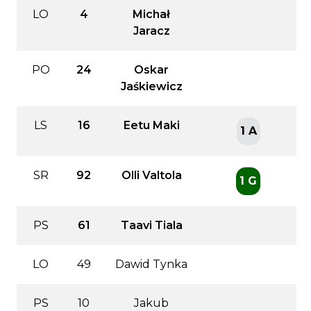
LO
4
Michał
Jaracz
PO
24
Oskar
Jaśkiewicz
LS
16
Eetu Maki
1 A
SR
92
Olli Valtola
1 G
PS
61
Taavi Tiala
LO
49
Dawid Tynka
PS
10
Jakub