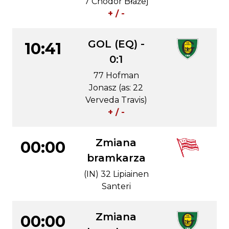
7 Chodor Błażej
+ / -
GOL (EQ) -
10:41
0:1
77 Hofman
Jonasz (as: 22
Verveda Travis)
+ / -
Zmiana
00:00
bramkarza
(IN) 32 Lipiainen
Santeri
Zmiana
00:00