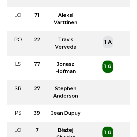
LO
71
Aleksi
Varttinen
PO
22
Travis
1 A
Verveda
LS
77
Jonasz
1 G
Hofman
SR
27
Stephen
Anderson
PS
39
Jean Dupuy
LO
7
Błażej
1 G