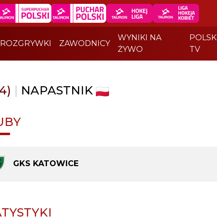
WYNIKI NA
POLSK
ROZGRYWKI
ZAWODNICY
ŻYWO
TV
4)
|
NAPASTNIK
UBY
GKS KATOWICE
ATYSTYKI