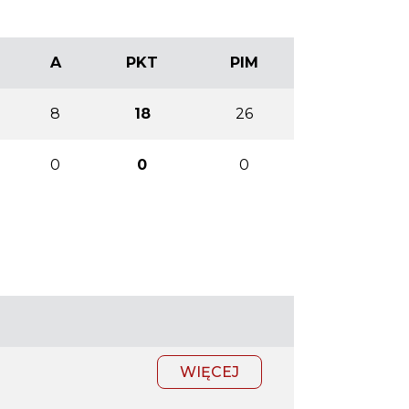
A
PKT
PIM
8
18
26
0
0
0
WIĘCEJ