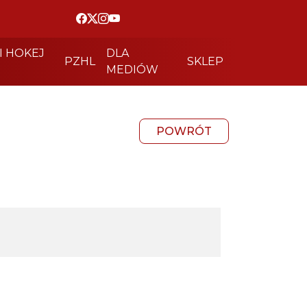
I HOKEJ
DLA
PZHL
SKLEP
MEDIÓW
POWRÓT