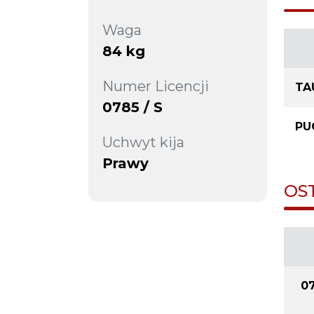
Waga
84 kg
Numer Licencji
TA
0785 / S
PU
Uchwyt kija
Prawy
OS
07