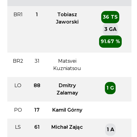
BR1
1
Tobiasz
36 TS
Jaworski
3 GA
91.67 %
BR2
31
Matsvei
Kuzniatsou
LO
88
Dmitry
1 G
Zalamay
PO
17
Kamil Górny
LS
61
Michał Zając
1 A