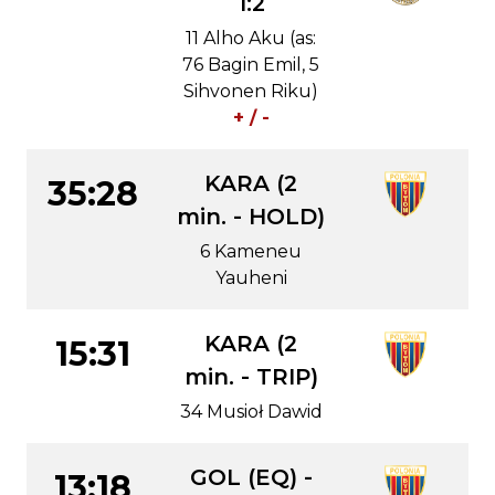
1:2
11 Alho Aku (as:
76 Bagin Emil, 5
Sihvonen Riku)
+ / -
KARA (2
35:28
min. - HOLD)
6 Kameneu
Yauheni
KARA (2
15:31
min. - TRIP)
34 Musioł Dawid
GOL (EQ) -
13:18