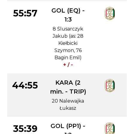
GOL (EQ) -
55:57
1:3
8 Ślusarczyk
Jakub (as: 28
Kiełbicki
Szymon, 76
Bagin Emil)
+ / -
KARA (2
44:55
min. - TRIP)
20 Nalewajka
Łukasz
GOL (PP1) -
35:39