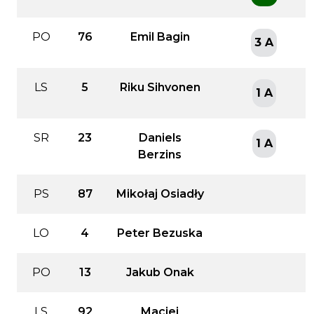
PO
76
Emil Bagin
3 A
LS
5
Riku Sihvonen
1 A
SR
23
Daniels
1 A
Berzins
PS
87
Mikołaj Osiadły
LO
4
Peter Bezuska
PO
13
Jakub Onak
LS
92
Maciej