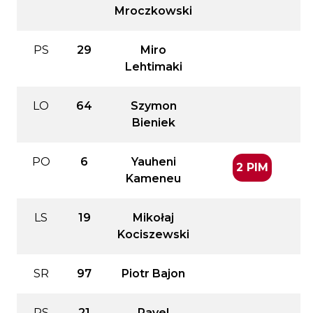
Mroczkowski
PS
29
Miro
Lehtimaki
LO
64
Szymon
Bieniek
PO
6
Yauheni
2 PIM
Kameneu
LS
19
Mikołaj
Kociszewski
SR
97
Piotr Bajon
PS
21
Pavel