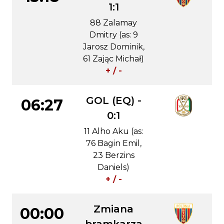
1:1
88 Zalamay
Dmitry (as: 9
Jarosz Dominik,
61 Zając Michał)
+ / -
GOL (EQ) -
06:27
0:1
11 Alho Aku (as:
76 Bagin Emil,
23 Berzins
Daniels)
+ / -
Zmiana
00:00