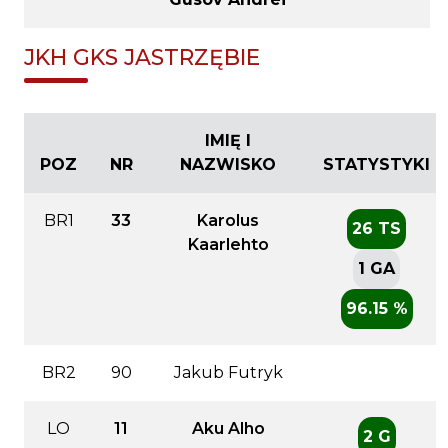
JKH GKS JASTRZĘBIE
IMIĘ I
POZ
NR
NAZWISKO
STATYSTYKI
BR1
33
Karolus
26 TS
Kaarlehto
1 GA
96.15 %
BR2
90
Jakub Futryk
LO
11
Aku Alho
2 G