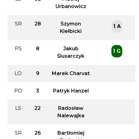
Urbanowicz
SR
28
Szymon
1 A
Kiełbicki
PS
8
Jakub
1 G
Ślusarczyk
LO
9
Marek Charvat
PO
3
Patryk Hanzel
LS
22
Radosław
Nalewajka
SR
26
Bartłomiej