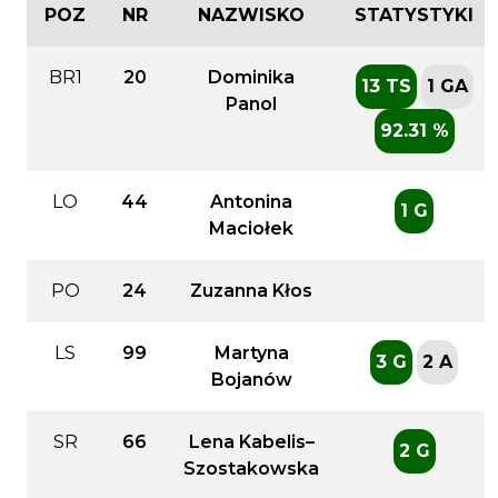
POZ
NR
NAZWISKO
STATYSTYKI
BR1
20
Dominika
13 TS
1 GA
Panol
92.31 %
LO
44
Antonina
1 G
Maciołek
PO
24
Zuzanna Kłos
LS
99
Martyna
3 G
2 A
Bojanów
SR
66
Lena Kabelis–
2 G
Szostakowska