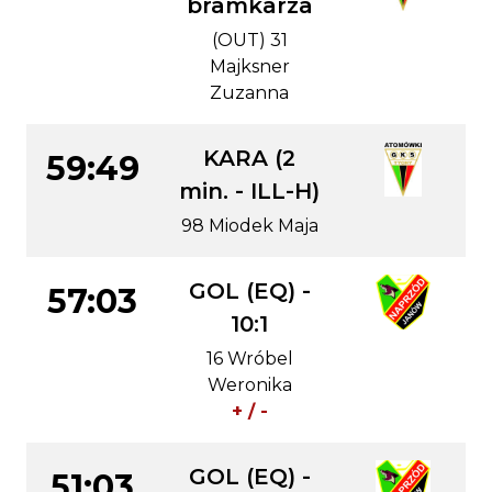
bramkarza
(OUT) 31
Majksner
Zuzanna
KARA (2
59:49
min. - ILL-H)
98 Miodek Maja
GOL (EQ) -
57:03
10:1
16 Wróbel
Weronika
+ / -
GOL (EQ) -
51:03