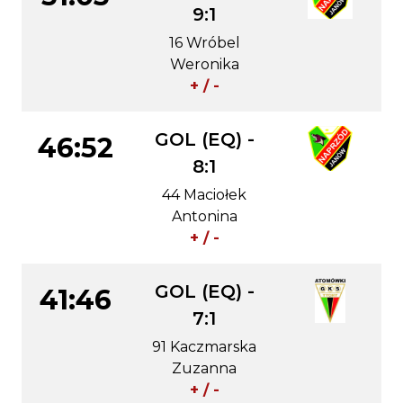
9:1
16 Wróbel
Weronika
+ / -
GOL (EQ) -
46:52
8:1
44 Maciołek
Antonina
+ / -
GOL (EQ) -
41:46
7:1
91 Kaczmarska
Zuzanna
+ / -