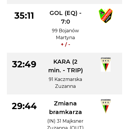
GOL (EQ) -
35:11
7:0
99 Bojanów
Martyna
+ / -
KARA (2
32:49
min. - TRIP)
91 Kaczmarska
Zuzanna
Zmiana
29:44
bramkarza
(IN) 31 Majksner
Zuzanna, (OUT)