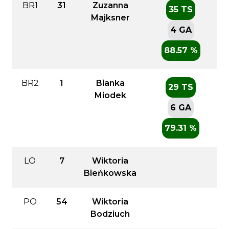
BR1
31
Zuzanna
35 TS
Majksner
4 GA
88.57 %
BR2
1
Bianka
29 TS
Miodek
6 GA
79.31 %
LO
7
Wiktoria
Bieńkowska
PO
54
Wiktoria
Bodziuch