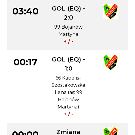
GOL (EQ) -
03:40
2:0
99 Bojanów
Martyna
+ / -
GOL (EQ) -
00:17
1:0
66 Kabelis–
Szostakowska
Lena (as: 99
Bojanów
Martyna)
+ / -
Zmiana
00:00