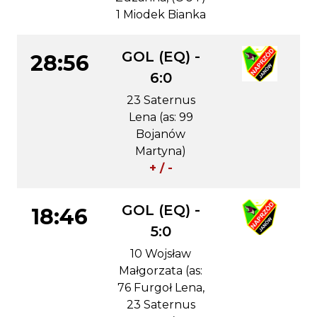
1 Miodek Bianka
GOL (EQ) -
28:56
6:0
23 Saternus
Lena (as: 99
Bojanów
Martyna)
+ / -
GOL (EQ) -
18:46
5:0
10 Wojsław
Małgorzata (as:
76 Furgoł Lena,
23 Saternus