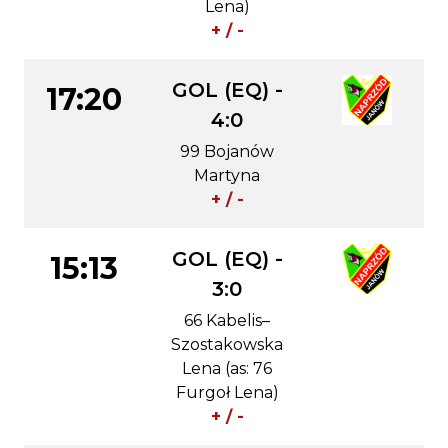
Lena)
+ / -
GOL (EQ) -
17:20
4:0
99 Bojanów
Martyna
+ / -
GOL (EQ) -
15:13
3:0
66 Kabelis–
Szostakowska
Lena (as: 76
Furgoł Lena)
+ / -