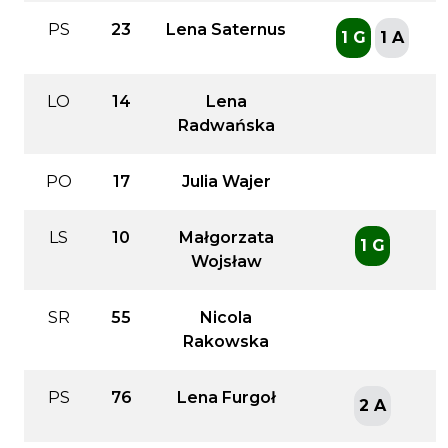
PS
23
Lena Saternus
1 G
1 A
LO
14
Lena
Radwańska
PO
17
Julia Wajer
LS
10
Małgorzata
1 G
Wojsław
SR
55
Nicola
Rakowska
PS
76
Lena Furgoł
2 A