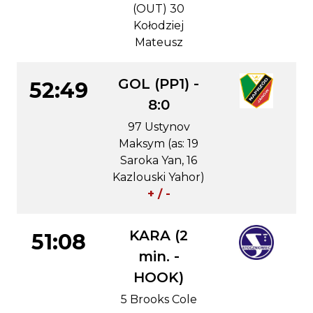
(OUT) 30
Kołodziej
Mateusz
GOL (PP1) -
52:49
8:0
97 Ustynov
Maksym (as: 19
Saroka Yan, 16
Kazlouski Yahor)
+ / -
KARA (2
51:08
min. -
HOOK)
5 Brooks Cole