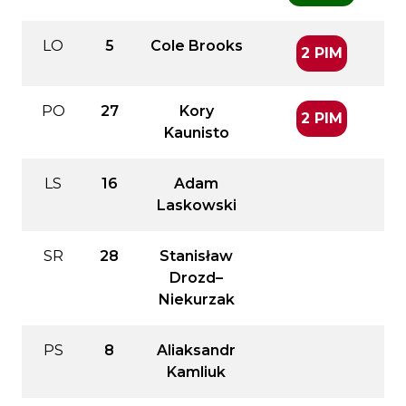
LO
5
Cole Brooks
2 PIM
PO
27
Kory
2 PIM
Kaunisto
LS
16
Adam
Laskowski
SR
28
Stanisław
Drozd–
Niekurzak
PS
8
Aliaksandr
Kamliuk