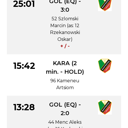
GOL (EQ) -
25:01
3:0
52 Szlomski
Marcin (as: 12
Rzekanowski
Oskar)
+ / -
KARA (2
15:42
min. - HOLD)
96 Kameneu
Artsiom
GOL (EQ) -
13:28
2:0
44 Menc Aleks