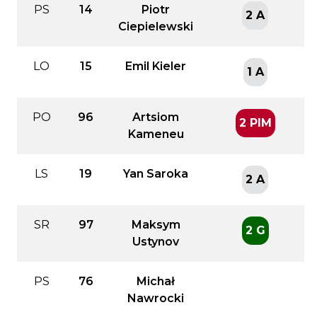
PS
14
Piotr
2 A
Ciepielewski
LO
15
Emil Kieler
1 A
PO
96
Artsiom
2 PIM
Kameneu
LS
19
Yan Saroka
2 A
SR
97
Maksym
2 G
Ustynov
PS
76
Michał
Nawrocki