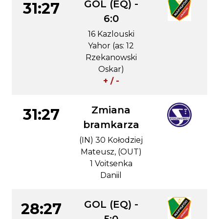
GOL (EQ) -
31:27
6:0
16 Kazlouski
Yahor (as: 12
Rzekanowski
Oskar)
+ / -
Zmiana
31:27
bramkarza
(IN) 30 Kołodziej
Mateusz, (OUT)
1 Voitsenka
Daniil
GOL (EQ) -
28:27