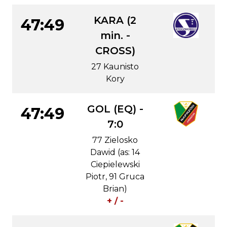
KARA (2
47:49
min. -
CROSS)
27 Kaunisto
Kory
GOL (EQ) -
47:49
7:0
77 Zielosko
Dawid (as: 14
Ciepielewski
Piotr, 91 Gruca
Brian)
+ / -