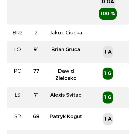
0 GA
100 %
BR2
2
Jakub Ciućka
LO
91
Brian Gruca
1 A
PO
77
Dawid
1 G
Zielosko
LS
71
Alexis Svitac
1 G
SR
68
Patryk Kogut
1 A