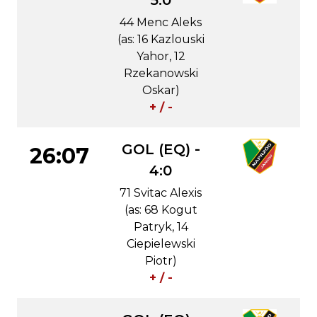
5:0
44 Menc Aleks
(as: 16 Kazlouski
Yahor, 12
Rzekanowski
Oskar)
+ / -
GOL (EQ) -
26:07
4:0
71 Svitac Alexis
(as: 68 Kogut
Patryk, 14
Ciepielewski
Piotr)
+ / -