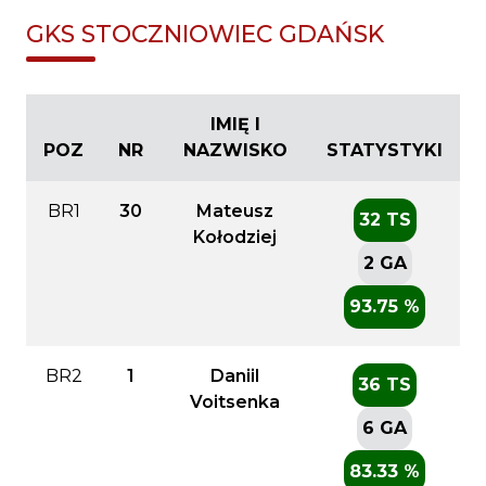
GKS STOCZNIOWIEC GDAŃSK
IMIĘ I
POZ
NR
NAZWISKO
STATYSTYKI
BR1
30
Mateusz
32 TS
Kołodziej
2 GA
93.75 %
BR2
1
Daniil
36 TS
Voitsenka
6 GA
83.33 %