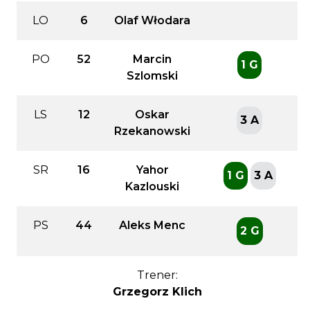
LO
6
Olaf Włodara
PO
52
Marcin
1 G
Szlomski
LS
12
Oskar
3 A
Rzekanowski
SR
16
Yahor
1 G
3 A
Kazlouski
PS
44
Aleks Menc
2 G
Trener:
Grzegorz Klich