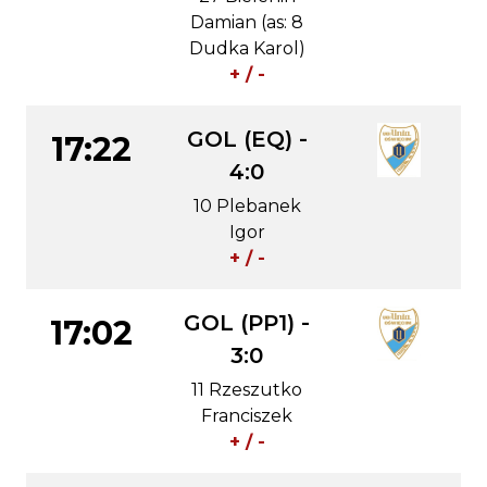
Damian (as: 8
Dudka Karol)
+ / -
GOL (EQ) -
17:22
4:0
10 Plebanek
Igor
+ / -
GOL (PP1) -
17:02
3:0
11 Rzeszutko
Franciszek
+ / -