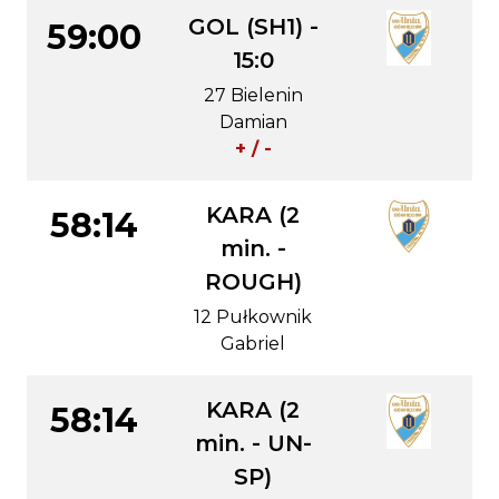
GOL (SH1) -
59:00
15:0
27 Bielenin
Damian
+ / -
KARA (2
58:14
min. -
ROUGH)
12 Pułkownik
Gabriel
KARA (2
58:14
min. - UN-
SP)