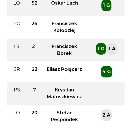
LO
52
Oskar Lach
1 G
PO
26
Franciszek
Kołodziej
LS
21
Franciszek
1 G
1 A
Borek
SR
23
Eliasz Połącarz
4 G
PS
7
Krystian
Matuszkiewicz
LO
20
Stefan
2 A
Respondek