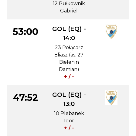
12 Pułkownik
Gabriel
GOL (EQ) -
53:00
14:0
23 Połącarz
Eliasz (as: 27
Bielenin
Damian)
+ / -
GOL (EQ) -
47:52
13:0
10 Plebanek
Igor
+ / -