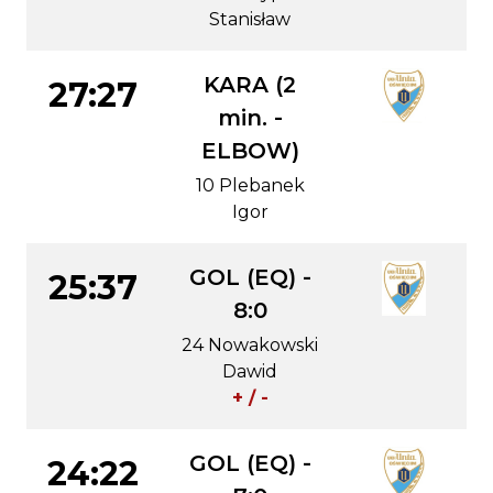
Stanisław
KARA (2
27:27
min. -
ELBOW)
10 Plebanek
Igor
GOL (EQ) -
25:37
8:0
24 Nowakowski
Dawid
+ / -
GOL (EQ) -
24:22