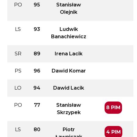
PO
95
Stanisław
Olejnik
LS
93
Ludwik
Banachiewicz
SR
89
Irena Lacik
PS
96
Dawid Komar
LO
94
Dawid Lacik
PO
77
Stanisław
8 PIM
Skrzypek
LS
80
Piotr
4 PIM
Ławniczak