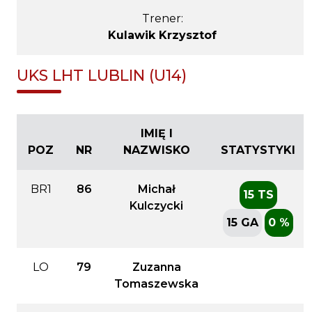
Trener:
Kulawik Krzysztof
UKS LHT LUBLIN (U14)
IMIĘ I
POZ
NR
NAZWISKO
STATYSTYKI
BR1
86
Michał
15 TS
Kulczycki
15 GA
0 %
LO
79
Zuzanna
Tomaszewska