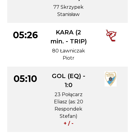
77 Skrzypek
Stanisław
KARA (2
05:26
min. - TRIP)
80 Ławniczak
Piotr
GOL (EQ) -
05:10
1:0
23 Połącarz
Eliasz (as: 20
Respondek
Stefan)
+ / -