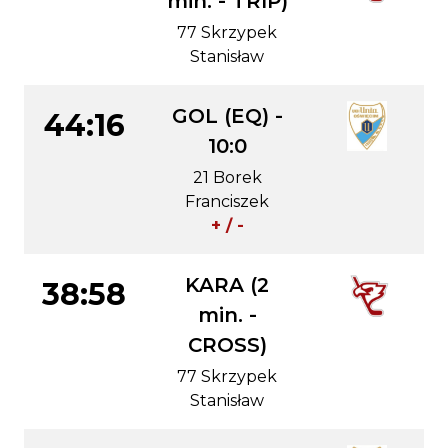
min. - TRIP)
77 Skrzypek
Stanisław
GOL (EQ) -
44:16
10:0
21 Borek
Franciszek
+ / -
KARA (2
38:58
min. -
CROSS)
77 Skrzypek
Stanisław