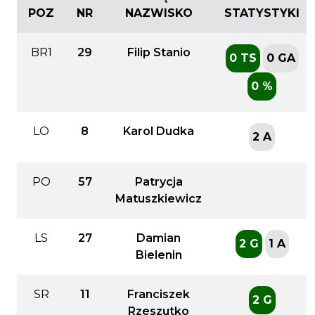
POZ
NR
NAZWISKO
STATYSTYKI
BR1
29
Filip Stanio
0 TS
0 GA
0 %
LO
8
Karol Dudka
2 A
PO
57
Patrycja
Matuszkiewicz
LS
27
Damian
2 G
1 A
Bielenin
SR
11
Franciszek
2 G
Rzeszutko