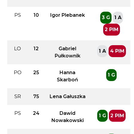
PS
10
Igor Plebanek
3 G
1 A
2 PIM
LO
12
Gabriel
1 A
4 PIM
Pułkownik
PO
25
Hanna
1 G
Skarboń
SR
75
Lena Gałuszka
PS
24
Dawid
1 G
2 PIM
Nowakowski