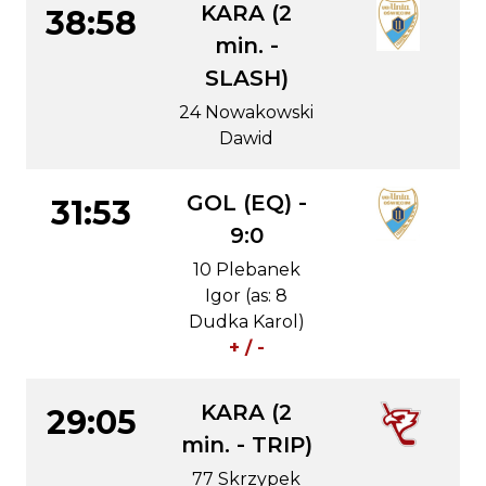
KARA (2
38:58
min. -
SLASH)
24 Nowakowski
Dawid
GOL (EQ) -
31:53
9:0
10 Plebanek
Igor (as: 8
Dudka Karol)
+ / -
KARA (2
29:05
min. - TRIP)
77 Skrzypek