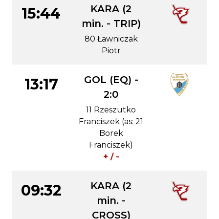
KARA (2
15:44
min. - TRIP)
80 Ławniczak
Piotr
GOL (EQ) -
13:17
2:0
11 Rzeszutko
Franciszek (as: 21
Borek
Franciszek)
+ / -
KARA (2
09:32
min. -
CROSS)