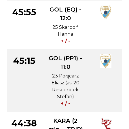
GOL (EQ) -
45:55
12:0
25 Skarboń
Hanna
+ / -
GOL (PP1) -
45:15
11:0
23 Połącarz
Eliasz (as: 20
Respondek
Stefan)
+ / -
KARA (2
44:38