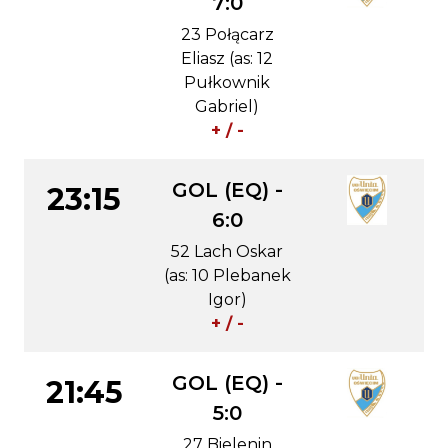
7:0
23 Połącarz
Eliasz (as: 12
Pułkownik
Gabriel)
+ / -
GOL (EQ) -
23:15
6:0
52 Lach Oskar
(as: 10 Plebanek
Igor)
+ / -
GOL (EQ) -
21:45
5:0
27 Bielenin