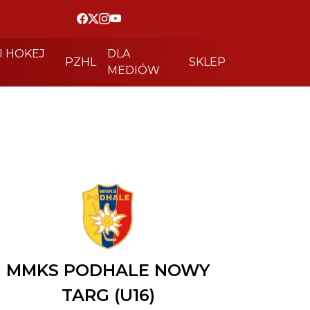
I HOKEJ
DLA
PZHL
SKLEP
MEDIÓW
MMKS PODHALE NOWY
TARG (U16)