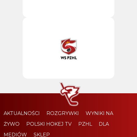
AKTUALNOŚCI
ROZGRYWKI
WYNIKI NA
ŻYWO
POLSKI HOKEJ TV
PZHL
DLA
MEDIÓW
SKLEP