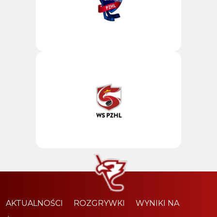
AKTUALNOŚCI
ROZGRYWKI
WYNIKI NA