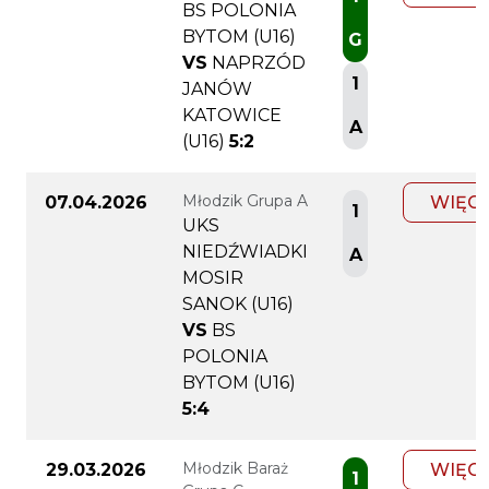
BS POLONIA
BYTOM (U16)
G
VS
NAPRZÓD
1
JANÓW
KATOWICE
A
(U16)
5:2
Młodzik Grupa A
07.04.2026
WIĘC
1
UKS
NIEDŹWIADKI
A
MOSIR
SANOK (U16)
VS
BS
POLONIA
BYTOM (U16)
5:4
Młodzik Baraż
29.03.2026
WIĘC
1