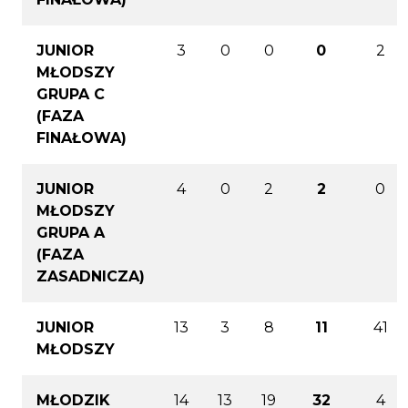
JUNIOR
3
0
0
0
2
MŁODSZY
GRUPA C
(FAZA
FINAŁOWA)
JUNIOR
4
0
2
2
0
MŁODSZY
GRUPA A
(FAZA
ZASADNICZA)
JUNIOR
13
3
8
11
41
MŁODSZY
MŁODZIK
14
13
19
32
4