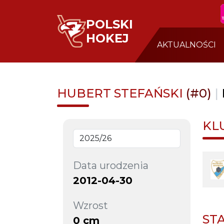
POLSKI
HOKEJ
AKTUALNOŚCI
HUBERT STEFAŃSKI
(#0)
|
KL
Data urodzenia
2012-04-30
Wzrost
ST
0 cm