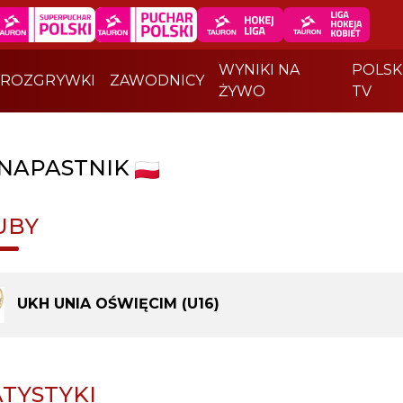
WYNIKI NA
POLSK
ROZGRYWKI
ZAWODNICY
ŻYWO
TV
NAPASTNIK
UBY
UKH UNIA OŚWIĘCIM (U16)
ATYSTYKI