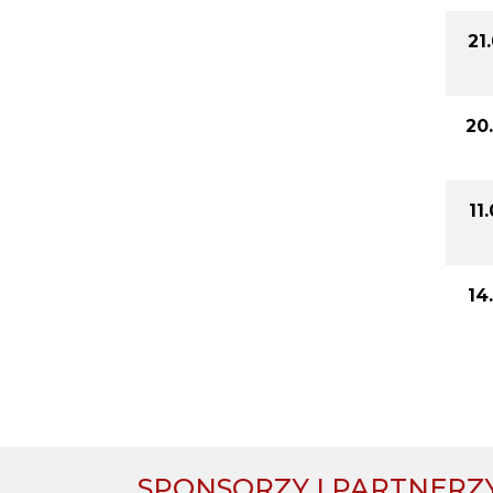
21
20
11
14
SPONSORZY I PARTNERZ