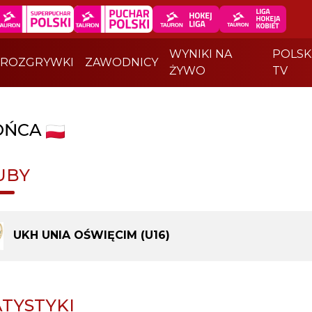
WYNIKI NA
POLSK
ROZGRYWKI
ZAWODNICY
ŻYWO
TV
OŃCA
UBY
UKH UNIA OŚWIĘCIM (U16)
ATYSTYKI