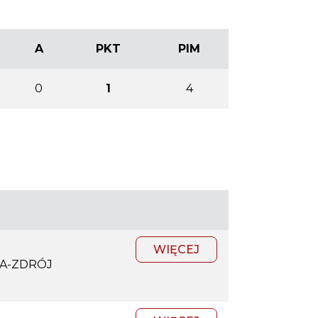
A
PKT
PIM
0
1
4
WIĘCEJ
CA-ZDRÓJ