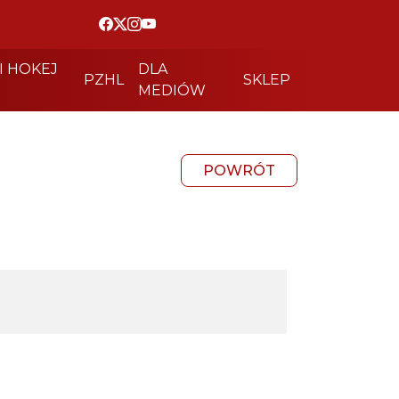
I HOKEJ
DLA
PZHL
SKLEP
MEDIÓW
POWRÓT