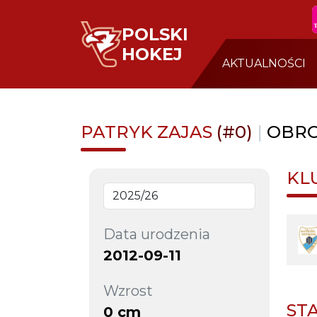
POLSKI
HOKEJ
AKTUALNOŚCI
PATRYK ZAJAS
(#0)
|
OBR
KL
Data urodzenia
2012-09-11
Wzrost
ST
0 cm