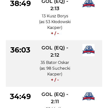
GOL (EQ) -
38:49
2:13
13 Kusz Borys
(as: 53 Kłodowski
Kacper)
+ / -
GOL (EQ) -
36:03
2:12
35 Bator Oskar
(as: 98 Suchecki
Kacper)
+ / -
GOL (EQ) -
34:49
2:11