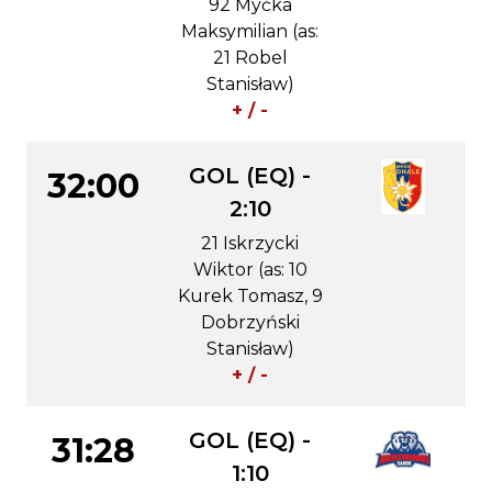
92 Myćka
Maksymilian (as:
21 Robel
Stanisław)
+ / -
GOL (EQ) -
32:00
2:10
21 Iskrzycki
Wiktor (as: 10
Kurek Tomasz, 9
Dobrzyński
Stanisław)
+ / -
GOL (EQ) -
31:28
1:10