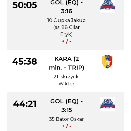
GOL (EQ) -
50:05
3:16
10 Ciupka Jakub
(as: 88 Gilar
Eryk)
+ / -
KARA (2
45:38
min. - TRIP)
21 Iskrzycki
Wiktor
GOL (EQ) -
44:21
3:15
35 Bator Oskar
+ / -