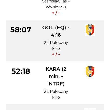
Stanisław (as: -
Wybierz -)
+ / -
GOL (EQ) -
58:07
4:16
22 Paleczny
Filip
+ / -
KARA (2
52:18
min. -
INTRF)
22 Paleczny
Filip