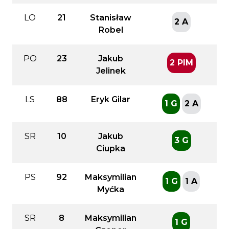
LO
21
Stanisław
2 A
Robel
PO
23
Jakub
2 PIM
Jelinek
LS
88
Eryk Gilar
1 G
2 A
SR
10
Jakub
3 G
Ciupka
PS
92
Maksymilian
1 G
1 A
Myćka
SR
8
Maksymilian
1 G