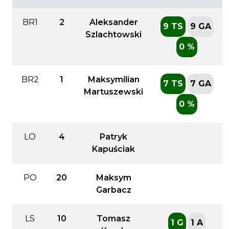
BR1
2
Aleksander
9 TS
9 GA
Szlachtowski
0 %
BR2
1
Maksymilian
7 TS
7 GA
Martuszewski
0 %
LO
4
Patryk
Kapuściak
PO
20
Maksym
Garbacz
LS
10
Tomasz
1 G
1 A