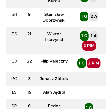
Kurek
SR
9
Stanisław
1 G
2 A
Dobrzyński
PS
21
Wiktor
1 G
1 A
Iskrzycki
2 PIM
LO
22
Filip Paleczny
1 G
2 PIM
PO
3
Jonasz Żółtek
LS
19
Alan Jędrol
SR
8
Fedor
1 G