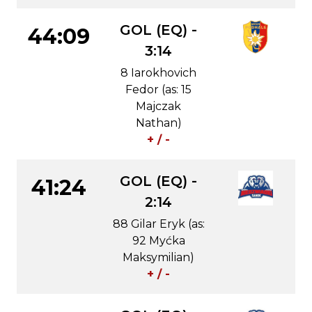
GOL (EQ) -
44:09
3:14
8 Iarokhovich
Fedor (as: 15
Majczak
Nathan)
+ / -
GOL (EQ) -
41:24
2:14
88 Gilar Eryk (as:
92 Myćka
Maksymilian)
+ / -