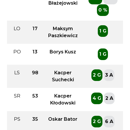
Błażejowski
0 %
LO
17
Maksym
1 G
Paszkiewicz
PO
13
Borys Kusz
1 G
LS
98
Kacper
2 G
3 A
Suchecki
SR
53
Kacper
4 G
2 A
Kłodowski
PS
35
Oskar Bator
2 G
6 A