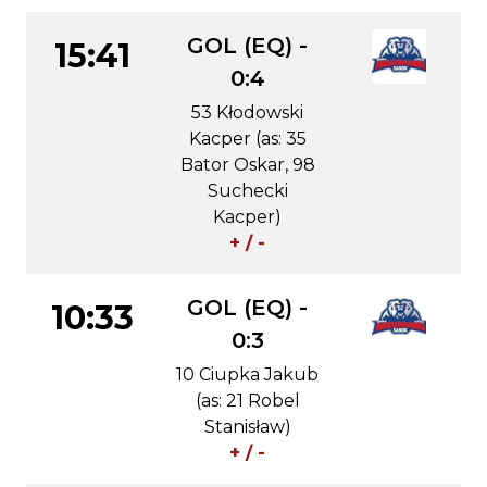
GOL (EQ) -
15:41
0:4
53 Kłodowski
Kacper (as: 35
Bator Oskar, 98
Suchecki
Kacper)
+ / -
GOL (EQ) -
10:33
0:3
10 Ciupka Jakub
(as: 21 Robel
Stanisław)
+ / -