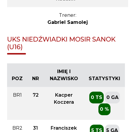
Trener:
Gabriel Samolej
UKS NIEDŹWIADKI MOSIR SANOK
(U16)
IMIĘ I
POZ
NR
NAZWISKO
STATYSTYKI
BR1
72
Kacper
0 TS
0 GA
Koczera
0 %
BR2
31
Franciszek
5 TS
5 GA