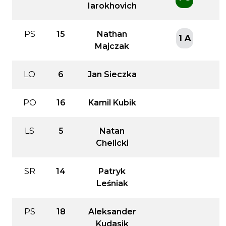
Iarokhovich
PS
15
Nathan
1 A
Majczak
LO
6
Jan Sieczka
PO
16
Kamil Kubik
LS
5
Natan
Chelicki
SR
14
Patryk
Leśniak
PS
18
Aleksander
Kudasik