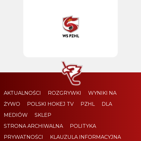
AKTUALNOŚCI
ROZGRYWKI
WYNIKI NA
ŻYWO
POLSKI HOKEJ TV
PZHL
DLA
MEDIÓW
SKLEP
STRONA ARCHIWALNA
POLITYKA
PRYWATNOŚCI
KLAUZULA INFORMACYJNA