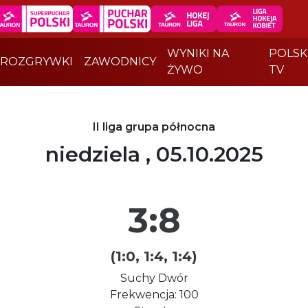
WYNIKI NA
POLSK
ROZGRYWKI
ZAWODNICY
ŻYWO
TV
II liga grupa północna
niedziela , 05.10.2025
3:8
(1:0, 1:4, 1:4)
Suchy Dwór
Frekwencja: 100