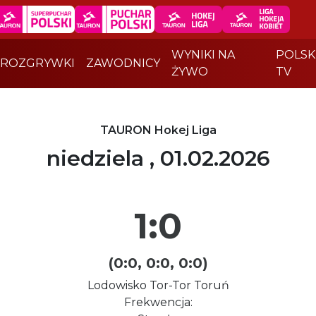
WYNIKI NA
POLSK
ROZGRYWKI
ZAWODNICY
ŻYWO
TV
TAURON Hokej Liga
niedziela , 01.02.2026
1:0
(0:0, 0:0, 0:0)
Lodowisko Tor-Tor Toruń
Frekwencja: