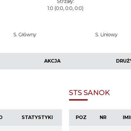
Strzały:
1:0 (0:0, 0:0, 0:0)
S. Główny
S. Liniowy
AKCJA
DRUŻ
STS SANOK
O
STATYSTYKI
POZ
NR
IM