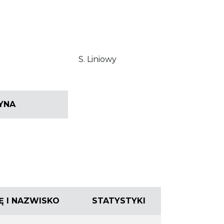
S. Liniowy
YNA
IĘ I NAZWISKO
STATYSTYKI