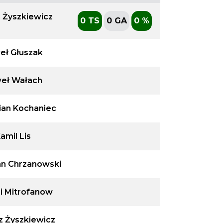
 Żyszkiewicz
0 TS
0 GA
0 %
eł Głuszak
eł Wałach
ian Kochaniec
amil Lis
an Chrzanowski
i Mitrofanow
z Żyszkiewicz