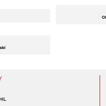
O
ski
Y
HL