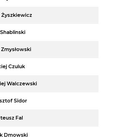
 Żyszkiewicz
 Shablinski
 Zmysłowski
iej Czuluk
iej Walczewski
sztof Sidor
teusz Fal
ek Dmowski