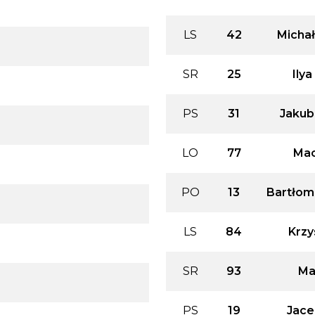
LS
42
Michał
SR
25
Ilya
PS
31
Jakub
LO
77
Mac
PO
13
Bartłom
LS
84
Krzy
SR
93
Ma
PS
19
Jac