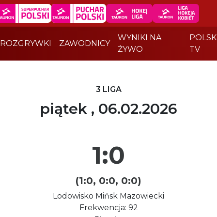
WYNIKI NA
POLSK
ROZGRYWKI
ZAWODNICY
ŻYWO
TV
3 LIGA
piątek , 06.02.2026
1:0
(1:0, 0:0, 0:0)
Lodowisko Mińsk Mazowiecki
Frekwencja: 92