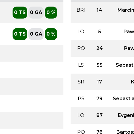
BR1
14
Marcin
0 TS
0 GA
0 %
LO
5
Paw
0 TS
0 GA
0 %
PO
24
Paw
LS
55
Sebast
SR
17
K
PS
79
Sebasti
LO
87
Evgeni
PO
76
Bartos