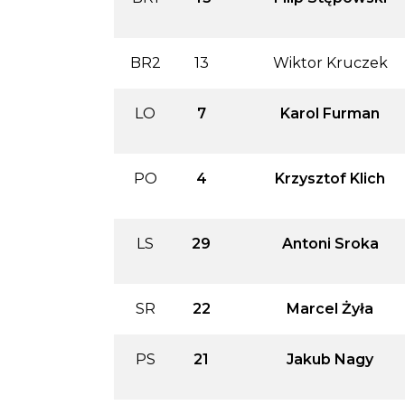
BR2
13
Wiktor Kruczek
LO
7
Karol Furman
PO
4
Krzysztof Klich
LS
29
Antoni Sroka
SR
22
Marcel Żyła
PS
21
Jakub Nagy