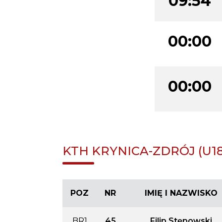
09:54
00:00
00:00
KTH KRYNICA-ZDRÓJ (U18
POZ
NR
IMIĘ I NAZWISKO
BR1
45
Filip Stępowski