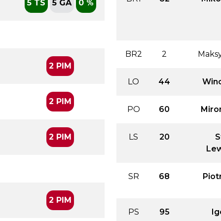
5 TS
5 GA
0 %
BR2
2
Maksy
2 PIM
LO
44
Win
2 PIM
PO
60
Miro
2 PIM
LS
20
S
Le
SR
68
Piot
2 PIM
PS
95
Ig