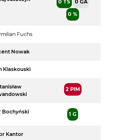
0 TS
0 GA
0 %
milian Fuchs
cent Nowak
n Klaskouski
tanisław
2 PIM
wandowski
r Bochyński
1 G
or Kantor