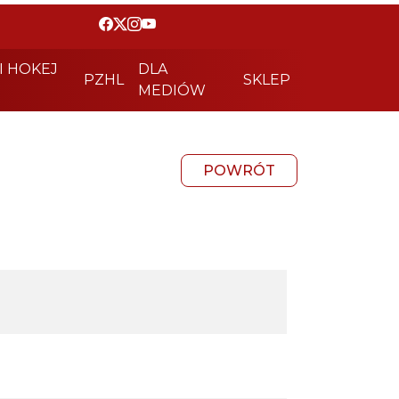
I HOKEJ
DLA
PZHL
SKLEP
MEDIÓW
POWRÓT