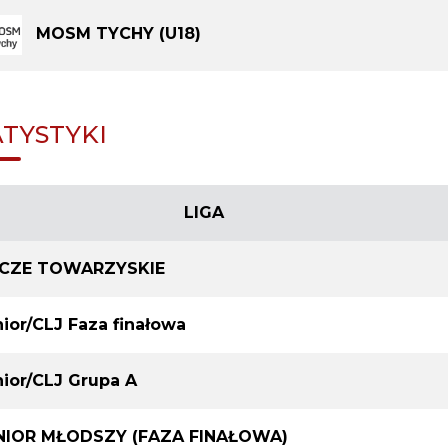
MOSM TYCHY (U18)
ATYSTYKI
LIGA
CZE TOWARZYSKIE
ior/CLJ Faza finałowa
nior/CLJ Grupa A
NIOR MŁODSZY (FAZA FINAŁOWA)