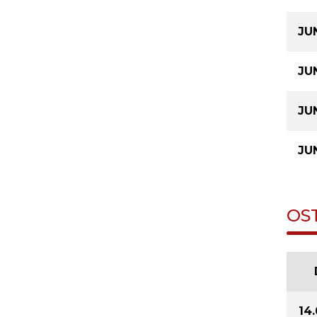
JU
JU
JU
JUN
OS
14