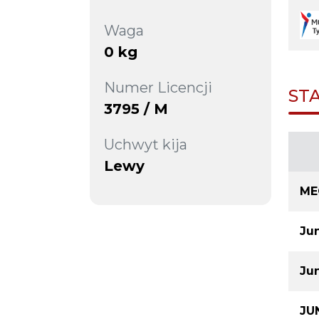
Waga
0 kg
Numer Licencji
ST
3795 / M
Uchwyt kija
Lewy
ME
Jun
Ju
JU