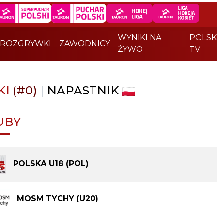
WYNIKI NA
POLSK
ROZGRYWKI
ZAWODNICY
ŻYWO
TV
KI
(#0)
|
NAPASTNIK
UBY
POLSKA U18 (POL)
MOSM TYCHY (U20)