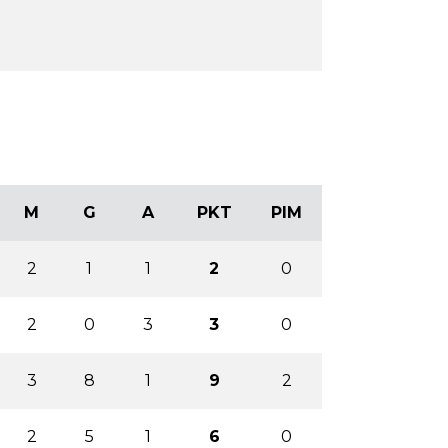
M
G
A
PKT
PIM
2
1
1
2
0
2
0
3
3
0
3
8
1
9
2
2
5
1
6
0