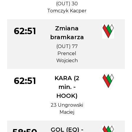
(OUT) 30
Tomczyk Kacper
Zmiana
62:51
bramkarza
(OUT) 77
Prencel
Wojciech
KARA (2
62:51
min. -
HOOK)
23 Ungrowski
Maciej
GOL (EQ) -