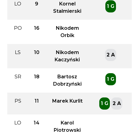
LO
9
Kornel
1 G
Stalmierski
PO
16
Nikodem
Orbik
LS
10
Nikodem
2 A
Kaczyński
SR
18
Bartosz
1 G
Dobrzyński
PS
11
Marek Kurlit
1 G
2 A
LO
14
Karol
Piotrowski