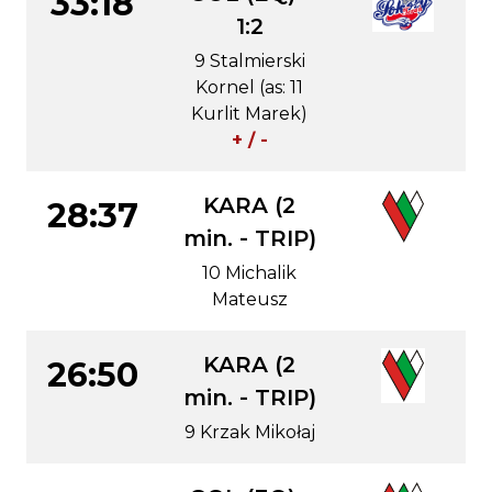
33:18
1:2
9 Stalmierski
Kornel (as: 11
Kurlit Marek)
+ / -
KARA (2
28:37
min. - TRIP)
10 Michalik
Mateusz
KARA (2
26:50
min. - TRIP)
9 Krzak Mikołaj