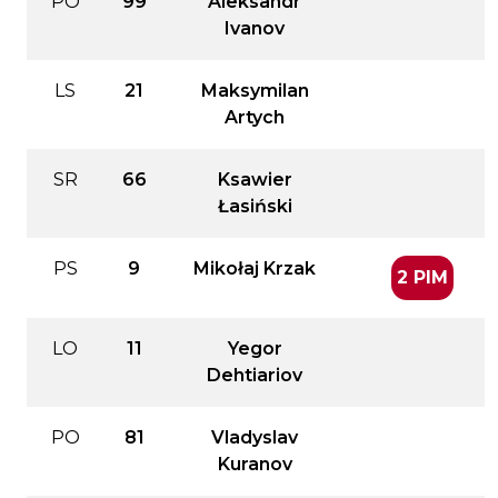
PO
99
Aleksandr
Ivanov
LS
21
Maksymilan
Artych
SR
66
Ksawier
Łasiński
PS
9
Mikołaj Krzak
2 PIM
LO
11
Yegor
Dehtiariov
PO
81
Vladyslav
Kuranov