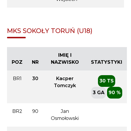
MKS SOKOŁY TORUŃ (U18)
IMIĘ I
POZ
NR
NAZWISKO
STATYSTYKI
BR1
30
Kacper
30 TS
Tomczyk
3 GA
90 %
BR2
90
Jan
Osmołowski