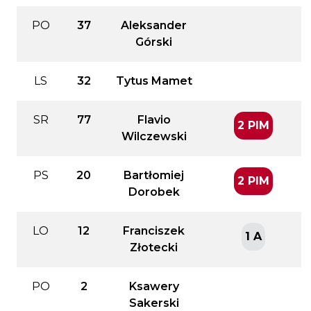
PO
37
Aleksander
Górski
LS
32
Tytus Mamet
SR
77
Flavio
2 PIM
Wilczewski
PS
20
Bartłomiej
2 PIM
Dorobek
LO
12
Franciszek
1 A
Złotecki
PO
2
Ksawery
Sakerski