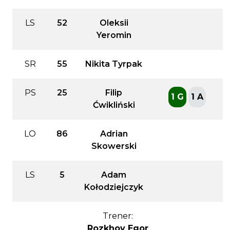
LS
52
Oleksii
Yeromin
SR
55
Nikita Tyrpak
PS
25
Filip
1 G
1 A
Ćwikliński
LO
86
Adrian
Skowerski
LS
5
Adam
Kołodziejczyk
Trener:
Rozkhov Egor