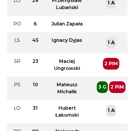
LO
29
Przemysław
1 A
Lubański
PO
6
Julian Zapała
LS
45
Ignacy Dyjas
1 A
SR
23
Maciej
2 PIM
Ungrowski
PS
10
Mateusz
3 G
2 PIM
Michalik
LO
31
Hubert
1 A
Łakomski