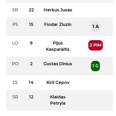
SR
22
Herkus Jusas
PS
15
Fiodar Ziuzin
1 A
LO
9
Pijus
2 PIM
Kasparaitis
PO
2
Gustas Dinius
1 G
LS
14
Kiril Cepov
SR
12
Klaidas
Petryla