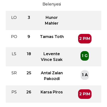
Belenyesi
LO
3
Hunor
Mahler
PO
9
Tamas Toth
2 PIM
LS
18
Levente
1 G
Vince Szak
SR
25
Antal Zalan
1 A
Pakozdi
PS
26
Karsa Piros
2 PIM