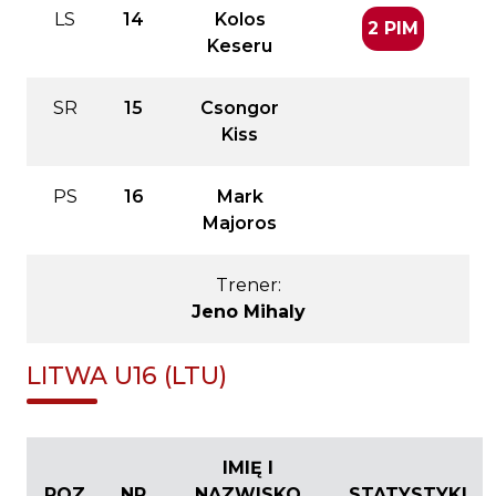
LS
14
Kolos
2 PIM
Keseru
SR
15
Csongor
Kiss
PS
16
Mark
Majoros
Trener:
Jeno Mihaly
LITWA U16 (LTU)
IMIĘ I
POZ
NR
NAZWISKO
STATYSTYKI