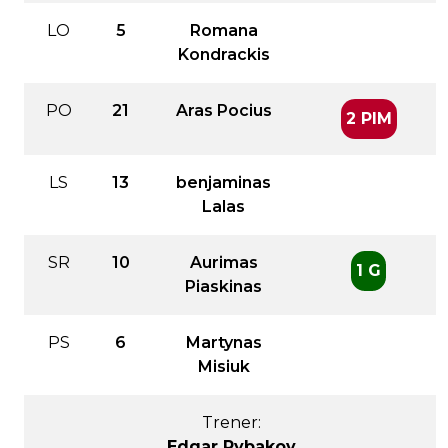
LO
5
Romana
Kondrackis
PO
21
Aras Pocius
2 PIM
LS
13
benjaminas
Lalas
SR
10
Aurimas
1 G
Piaskinas
PS
6
Martynas
Misiuk
Trener:
Edgar Rybakov