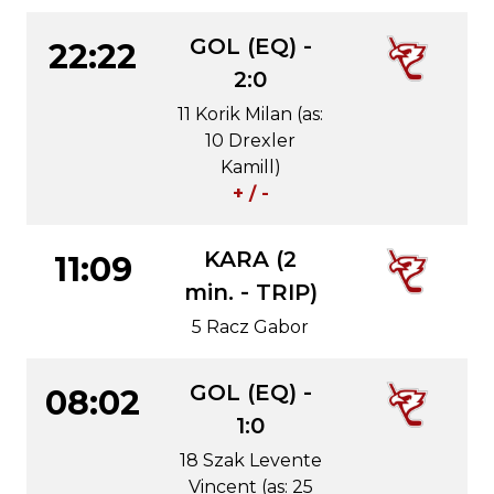
GOL (EQ) -
22:22
2:0
11 Korik Milan (as:
10 Drexler
Kamill)
+ / -
KARA (2
11:09
min. - TRIP)
5 Racz Gabor
GOL (EQ) -
08:02
1:0
18 Szak Levente
Vincent (as: 25