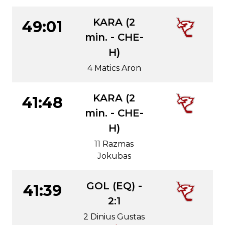
KARA (2
49:01
min. - CHE-
H)
4 Matics Aron
KARA (2
41:48
min. - CHE-
H)
11 Razmas
Jokubas
GOL (EQ) -
41:39
2:1
2 Dinius Gustas