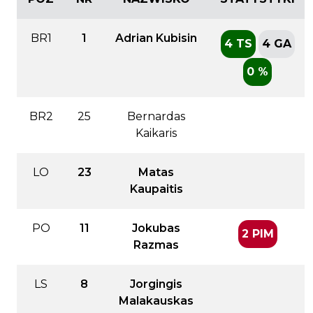
BR1
1
Adrian Kubisin
4 TS
4 GA
0 %
BR2
25
Bernardas
Kaikaris
LO
23
Matas
Kaupaitis
PO
11
Jokubas
2 PIM
Razmas
LS
8
Jorgingis
Malakauskas