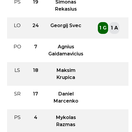
PS
19
Simonas
Rekasius
LO
24
Georgij Svec
1 G
1 A
PO
7
Agnius
Gaidamavicius
LS
18
Maksim
Krupica
SR
17
Daniel
Marcenko
PS
4
Mykolas
Razmas