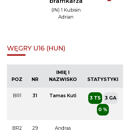
bramkarza
(IN) 1 Kubisin
Adrian
WĘGRY U16 (HUN)
IMIĘ I
POZ
NR
NAZWISKO
STATYSTYKI
BR1
31
Tamas Kuti
3 TS
3 GA
0 %
BR2
29
Andras