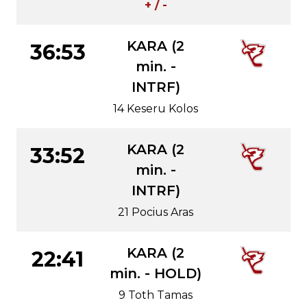
+ / -
KARA (2
36:53
min. -
INTRF)
14 Keseru Kolos
KARA (2
33:52
min. -
INTRF)
21 Pocius Aras
KARA (2
22:41
min. - HOLD)
9 Toth Tamas