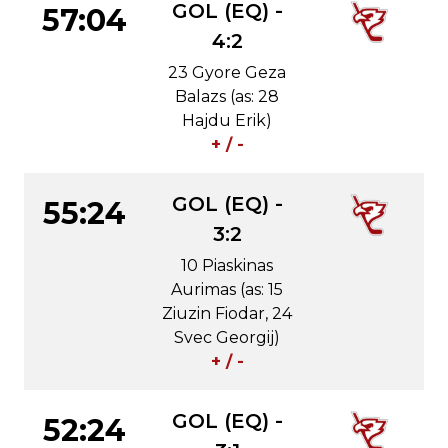
GOL (EQ) -
57:04
4:2
23 Gyore Geza
Balazs (as: 28
Hajdu Erik)
+ / -
GOL (EQ) -
55:24
3:2
10 Piaskinas
Aurimas (as: 15
Ziuzin Fiodar, 24
Svec Georgij)
+ / -
GOL (EQ) -
52:24