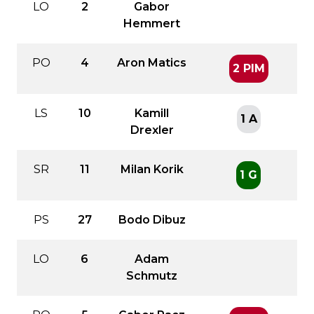
LO
2
Gabor
Hemmert
PO
4
Aron Matics
2 PIM
LS
10
Kamill
1 A
Drexler
SR
11
Milan Korik
1 G
PS
27
Bodo Dibuz
LO
6
Adam
Schmutz