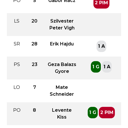
PO
5
Gabor Racz
2 PIM
LS
20
Szilvester
Peter Vigh
SR
28
Erik Hajdu
1 A
PS
23
Geza Balazs
1 G
1 A
Gyore
LO
7
Mate
Schneider
PO
8
Levente
1 G
2 PIM
Kiss