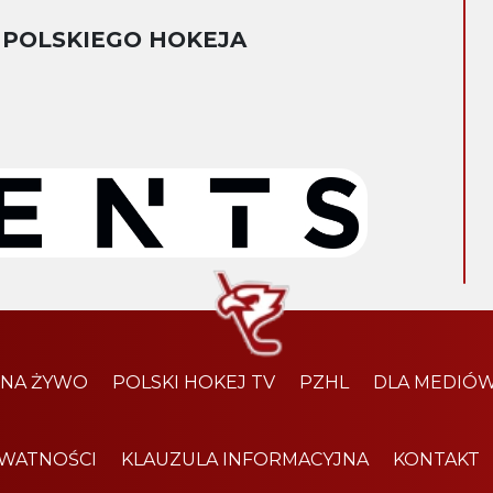
 POLSKIEGO HOKEJA
 NA ŻYWO
POLSKI HOKEJ TV
PZHL
DLA MEDIÓ
YWATNOŚCI
KLAUZULA INFORMACYJNA
KONTAKT