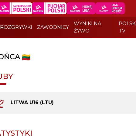
WYNIKI NA
POLSK
ROZGRYWKI
ZAWODNICY
ŻYWO
TV
OŃCA
UBY
LITWA U16 (LTU)
ATYSTYKI