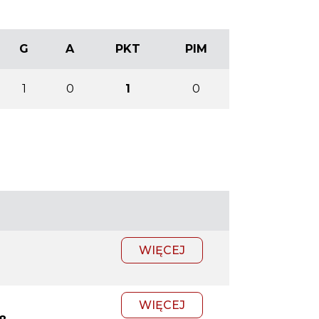
G
A
PKT
PIM
1
0
1
0
WIĘCEJ
WIĘCEJ