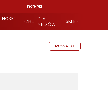
I HOKEJ
DLA
PZHL
SKLEP
MEDIÓW
POWRÓT