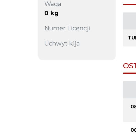
Waga
0 kg
Numer Licencji
TU
Uchwyt kija
OS
0
0