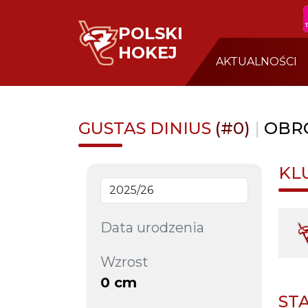
POLSKI
HOKEJ
AKTUALNOŚCI
GUSTAS DINIUS
(#0)
|
OBR
KL
Data urodzenia
Wzrost
0 cm
ST