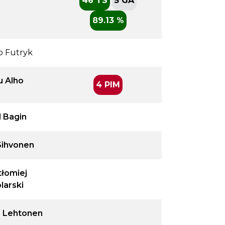
46 TS
5 GA
89.13 %
b Futryk
u Alho
4 PIM
l Bagin
Sihvonen
tłomiej
larski
s Lehtonen