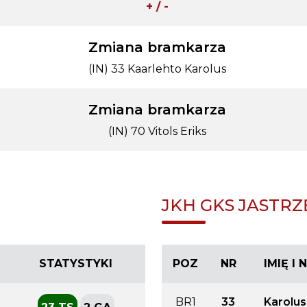
+ / -
Zmiana bramkarza
(IN) 33 Kaarlehto Karolus
Zmiana bramkarza
(IN) 70 Vitols Eriks
JKH GKS JASTRZ
STATYSTYKI
POZ
NR
IMIĘ I
BR1
33
Karolus