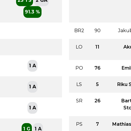
23 TS
2 GA
91.3 %
BR2
90
Jaku
LO
11
Ak
1 A
PO
76
Emi
LS
5
Riku 
1 A
SR
26
Bar
1 A
Sto
PS
7
Mathia
1 G
1 A