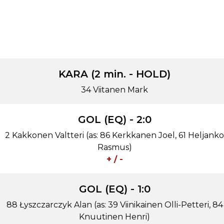
KARA (2 min. - CHARG)
11 Alho Aku
KARA (2 min. - HOLD)
34 Viitanen Mark
GOL (EQ) - 2:0
2 Kakkonen Valtteri (as: 86 Kerkkanen Joel, 61 Heljanko
Rasmus)
+ / -
GOL (EQ) - 1:0
88 Łyszczarczyk Alan (as: 39 Viinikainen Olli-Petteri, 84
Knuutinen Henri)