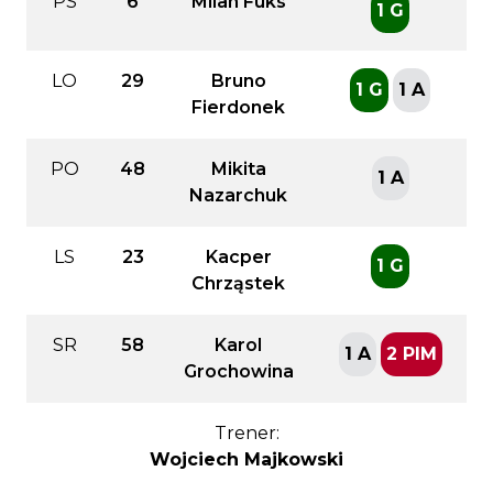
PS
6
Milan Fuks
1 G
LO
29
Bruno
1 G
1 A
Fierdonek
PO
48
Mikita
1 A
Nazarchuk
LS
23
Kacper
1 G
Chrząstek
SR
58
Karol
1 A
2 PIM
Grochowina
Trener:
Wojciech Majkowski