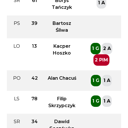
SR
61
Borys
1 A
Tańczyk
PS
39
Bartosz
Śliwa
LO
13
Kacper
1 G
2 A
Hoszko
2 PIM
PO
42
Alan Chacuś
1 G
1 A
LS
78
Filip
1 G
1 A
Skrzypczyk
SR
34
Dawid