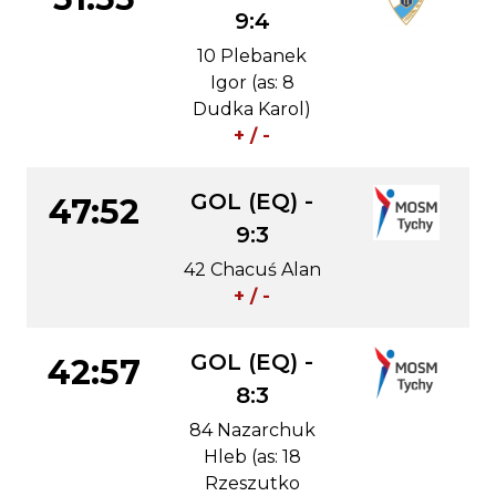
9:4
10 Plebanek
Igor (as: 8
Dudka Karol)
+ / -
GOL (EQ) -
47:52
9:3
42 Chacuś Alan
+ / -
GOL (EQ) -
42:57
8:3
84 Nazarchuk
Hleb (as: 18
Rzeszutko