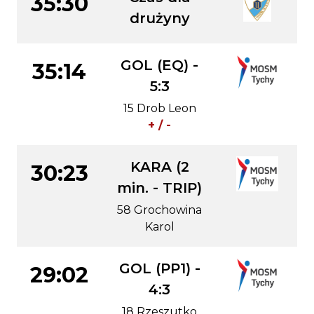
35:30
drużyny
GOL (EQ) -
35:14
5:3
15 Drob Leon
+ / -
KARA (2
30:23
min. - TRIP)
58 Grochowina
Karol
GOL (PP1) -
29:02
4:3
18 Rzeszutko