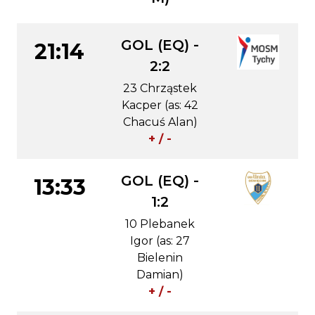
GOL (EQ) -
21:14
2:2
23 Chrząstek
Kacper (as: 42
Chacuś Alan)
+ / -
GOL (EQ) -
13:33
1:2
10 Plebanek
Igor (as: 27
Bielenin
Damian)
+ / -