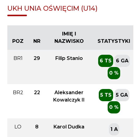
UKH UNIA OŚWIĘCIM (U14)
IMIĘ I
POZ
NR
NAZWISKO
STATYSTYKI
BR1
29
Filip Stanio
6 TS
6 GA
0 %
BR2
22
Aleksander
5 TS
5 GA
Kowalczyk II
0 %
LO
8
Karol Dudka
1 A