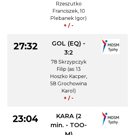
Rzeszutko
Franciszek, 10
Plebanek Igor)
+ / -
GOL (EQ) -
27:32
3:2
78 Skrzypczyk
Filip (as: 13
Hoszko Kacper,
58 Grochowina
Karol)
+ / -
KARA (2
23:04
min. - TOO-
M)