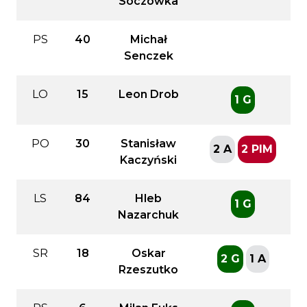
Soczówka
PS
40
Michał
Senczek
LO
15
Leon Drob
1 G
PO
30
Stanisław
2 A
2 PIM
Kaczyński
LS
84
Hleb
1 G
Nazarchuk
SR
18
Oskar
2 G
1 A
Rzeszutko