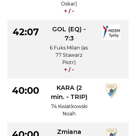
Oskar)
+ / -
GOL (EQ) -
42:07
7:3
6 Fuks Milan (as:
77 Stawarz
Piotr)
+ / -
KARA (2
40:00
min. - TRIP)
74 Kwiatkowski
Noah
Zmiana
40:00