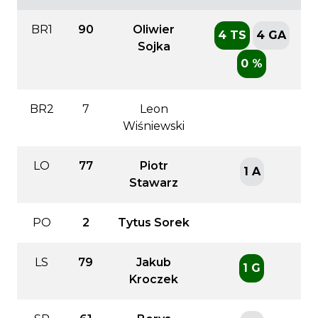
BR1
90
Oliwier
4 TS
4 GA
Sojka
0 %
BR2
7
Leon
Wiśniewski
LO
77
Piotr
1 A
Stawarz
PO
2
Tytus Sorek
LS
79
Jakub
1 G
Kroczek