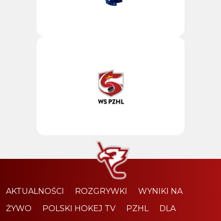
AKTUALNOŚCI
ROZGRYWKI
WYNIKI NA
ŻYWO
POLSKI HOKEJ TV
PZHL
DLA