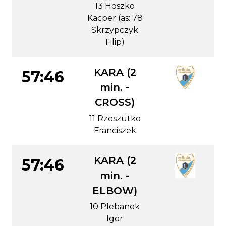
13 Hoszko
Kacper (as: 78
Skrzypczyk
Filip)
KARA (2
57:46
min. -
CROSS)
11 Rzeszutko
Franciszek
KARA (2
57:46
min. -
ELBOW)
10 Plebanek
Igor