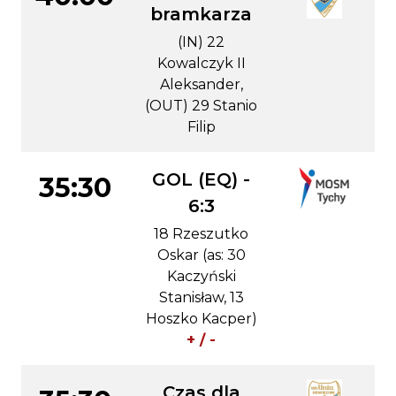
bramkarza
(IN) 22
Kowalczyk II
Aleksander,
(OUT) 29 Stanio
Filip
GOL (EQ) -
35:30
6:3
18 Rzeszutko
Oskar (as: 30
Kaczyński
Stanisław, 13
Hoszko Kacper)
+ / -
Czas dla