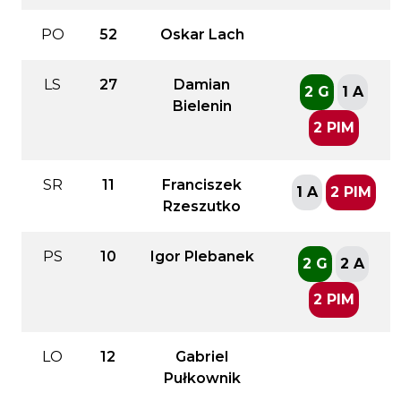
PO
52
Oskar Lach
LS
27
Damian
2 G
1 A
Bielenin
2 PIM
SR
11
Franciszek
1 A
2 PIM
Rzeszutko
PS
10
Igor Plebanek
2 G
2 A
2 PIM
LO
12
Gabriel
Pułkownik