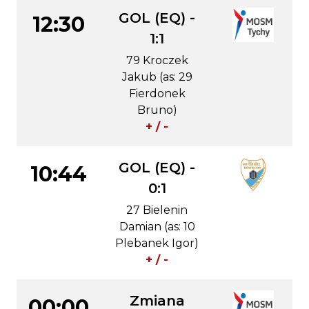
GOL (EQ) -
12:30
1:1
79 Kroczek
Jakub (as: 29
Fierdonek
Bruno)
+ / -
GOL (EQ) -
10:44
0:1
27 Bielenin
Damian (as: 10
Plebanek Igor)
+ / -
Zmiana
00:00