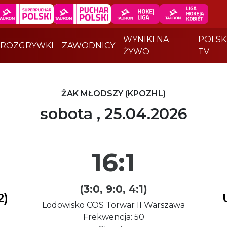
WYNIKI NA
POLSK
ROZGRYWKI
ZAWODNICY
ŻYWO
TV
ŻAK MŁODSZY (KPOZHL)
sobota , 25.04.2026
16:1
(3:0, 9:0, 4:1)
2)
Lodowisko COS Torwar II Warszawa
Frekwencja: 50