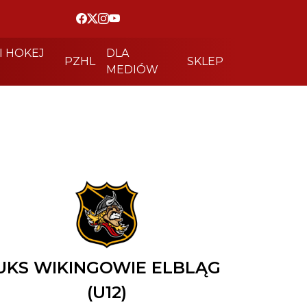
I HOKEJ
DLA
PZHL
SKLEP
MEDIÓW
UKS WIKINGOWIE ELBLĄG
(U12)