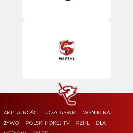
AKTUALNOŚCI
ROZGRYWKI
WYNIKI NA
ŻYWO
POLSKI HOKEJ TV
PZHL
DLA