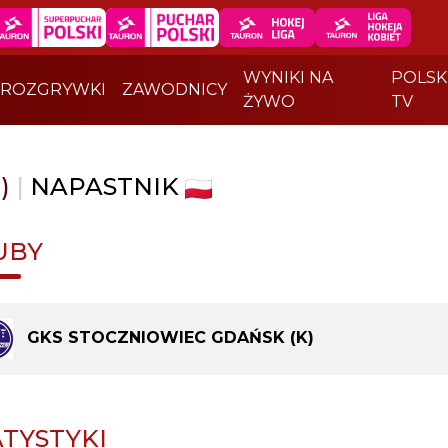
WYNIKI NA
POLSK
ROZGRYWKI
ZAWODNICY
ŻYWO
TV
)
|
NAPASTNIK
UBY
GKS STOCZNIOWIEC GDAŃSK (K)
ATYSTYKI