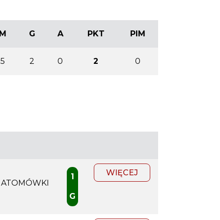
M
G
A
PKT
PIM
5
2
0
2
0
WIĘCEJ
1
 ATOMÓWKI
G