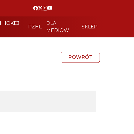
I HOKEJ
DLA
PZHL
SKLEP
MEDIÓW
POWRÓT