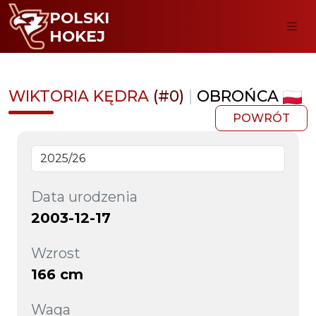
POLSKI
HOKEJ
WIKTORIA KĘDRA
(#0)
|
OBROŃCA
POWRÓT
Data urodzenia
2003-12-17
Wzrost
166 cm
Waga