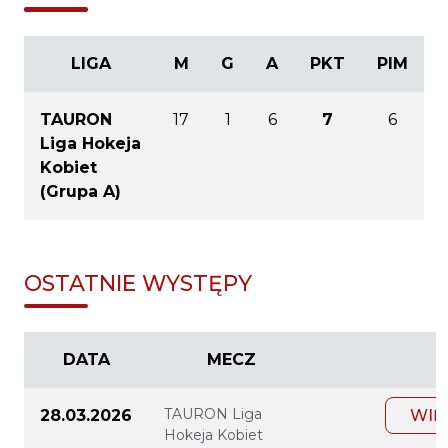
LIGA
M
G
A
PKT
PIM
TAURON
17
1
6
7
6
Liga Hokeja
Kobiet
(Grupa A)
OSTATNIE WYSTĘPY
DATA
MECZ
TAURON Liga
28.03.2026
WIĘ
Hokeja Kobiet