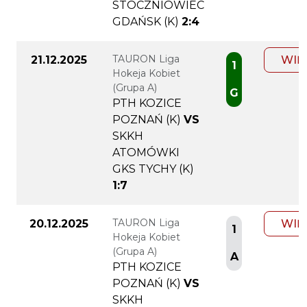
STOCZNIOWIEC
GDAŃSK (K)
2:4
TAURON Liga
21.12.2025
WIĘ
1
Hokeja Kobiet
(Grupa A)
G
PTH KOZICE
POZNAŃ (K)
VS
SKKH
ATOMÓWKI
GKS TYCHY (K)
1:7
TAURON Liga
20.12.2025
WIĘ
1
Hokeja Kobiet
(Grupa A)
A
PTH KOZICE
POZNAŃ (K)
VS
SKKH