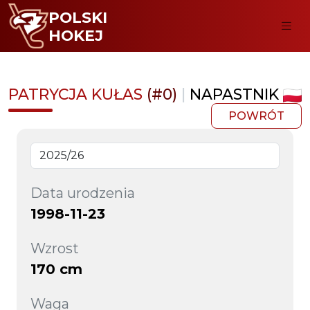
POLSKI
HOKEJ
PATRYCJA KUŁAS
(#0)
|
NAPASTNIK
POWRÓT
Data urodzenia
1998-11-23
Wzrost
170 cm
Waga