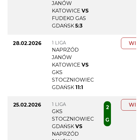
JANÓW
KATOWICE
VS
FUDEKO GAS
GDAŃSK
5:3
1 LIGA
28.02.2026
WIĘ
NAPRZÓD
JANÓW
KATOWICE
VS
GKS
STOCZNIOWIEC
GDAŃSK
11:1
1 LIGA
25.02.2026
WIĘ
2
GKS
STOCZNIOWIEC
G
GDAŃSK
VS
NAPRZÓD