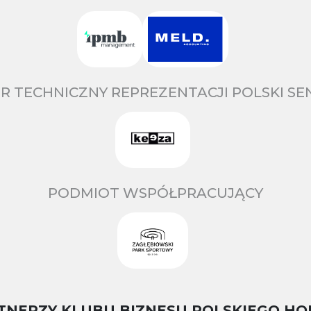
R TECHNICZNY REPREZENTACJI POLSKI S
PODMIOT WSPÓŁPRACUJĄCY
TNERZY KLUBU BIZNESU POLSKIEGO HO