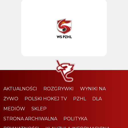
AKTUALNOŚCI
ROZGRYWKI
WYNIKI NA
ŻYWO
POLSKI HOKEJ TV
PZHL
DLA
MEDIÓW
SKLEP
STRONA ARCHIWALNA
POLITYKA