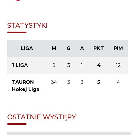
STATYSTYKI
LIGA
M
G
A
PKT
PIM
1 LIGA
9
3
1
4
12
TAURON
34
3
2
5
4
Hokej Liga
OSTATNIE WYSTĘPY