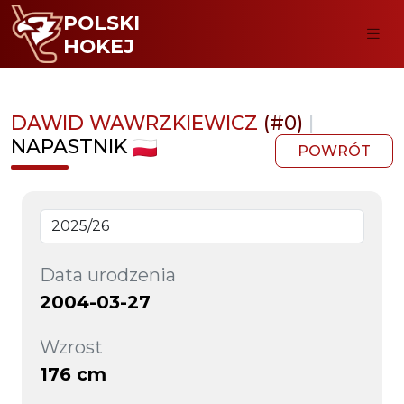
POLSKI
HOKEJ
DAWID WAWRZKIEWICZ
(#0)
|
NAPASTNIK
POWRÓT
Data urodzenia
2004-03-27
Wzrost
176 cm