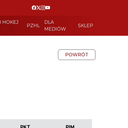
I HOKEJ
DLA
PZHL
SKLEP
MEDIÓW
POWRÓT
PKT
PIM