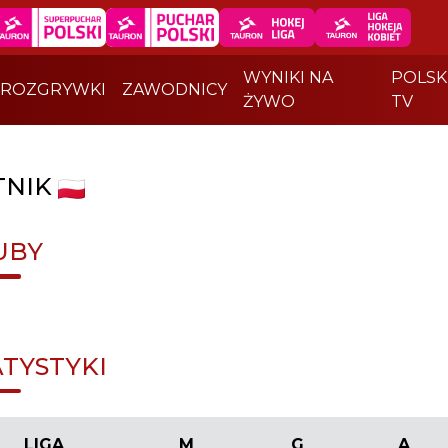
WYNIKI NA
POLSK
ROZGRYWKI
ZAWODNICY
ŻYWO
TV
TNIK
UBY
ATYSTYKI
LIGA
M
G
A