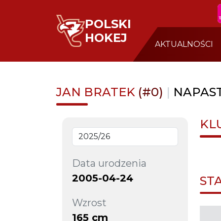
POLSKI
HOKEJ
AKTUALNOŚCI
JAN BRATEK
(#0)
|
NAPAS
KL
Data urodzenia
2005-04-24
ST
Wzrost
165 cm