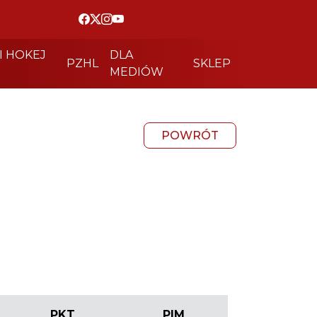
I HOKEJ
DLA
PZHL
SKLEP
MEDIÓW
POWRÓT
PKT
PIM