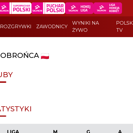
WYNIKI NA
POLSK
ROZGRYWKI
ZAWODNICY
ŻYWO
TV
|
OBROŃCA
UBY
ATYSTYKI
LIGA
M
G
A