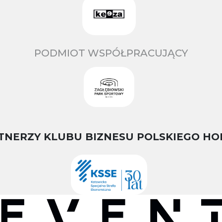
PODMIOT WSPÓŁPRACUJĄCY
TNERZY KLUBU BIZNESU POLSKIEGO HO