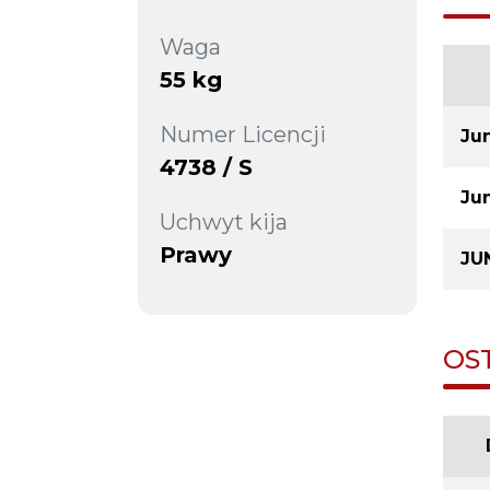
Waga
55 kg
Numer Licencji
Jun
4738 / S
Ju
Uchwyt kija
Prawy
JUN
OS