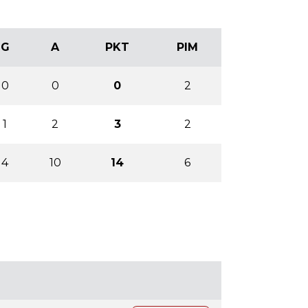
G
A
PKT
PIM
0
0
0
2
1
2
3
2
4
10
14
6