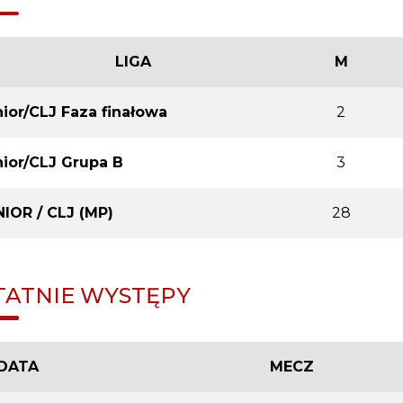
LIGA
M
ior/CLJ Faza finałowa
2
nior/CLJ Grupa B
3
IOR / CLJ (MP)
28
TATNIE WYSTĘPY
DATA
MECZ