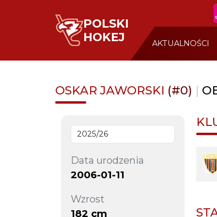
POLSKI
HOKEJ
AKTUALNOŚCI
OSKAR JAWORSKI
(#0)
|
O
KL
Data urodzenia
2006-01-11
Wzrost
ST
182 cm