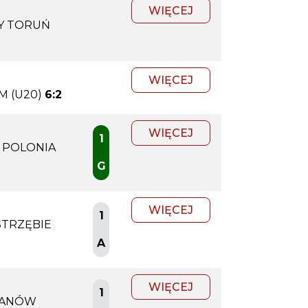
WIĘCEJ
Y TORUŃ
WIĘCEJ
M (U20)
6:2
WIĘCEJ
1
 POLONIA
G
WIĘCEJ
1
STRZĘBIE
A
WIĘCEJ
1
JANÓW