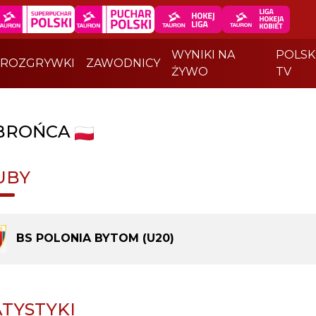
WYNIKI NA
POLSK
ROZGRYWKI
ZAWODNICY
ŻYWO
TV
BROŃCA
UBY
BS POLONIA BYTOM (U20)
ATYSTYKI