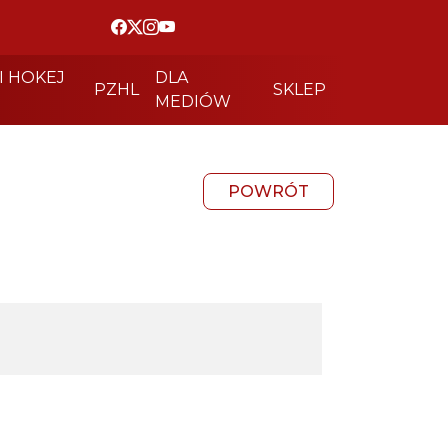
I HOKEJ
DLA
PZHL
SKLEP
MEDIÓW
POWRÓT