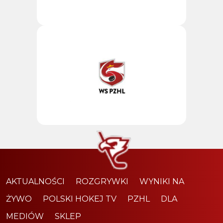
AKTUALNOŚCI
ROZGRYWKI
WYNIKI NA
ŻYWO
POLSKI HOKEJ TV
PZHL
DLA
MEDIÓW
SKLEP