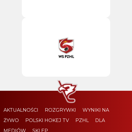
AKTUALNOŚCI
ROZGRYWKI
WYNIKI NA
ŻYWO
POLSKI HOKEJ TV
PZHL
DLA
MEDIÓW
SKLEP