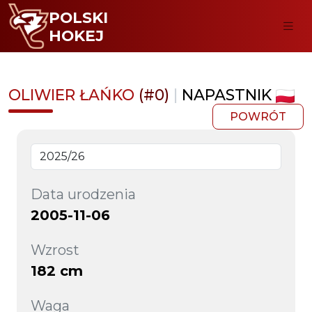
POLSKI
HOKEJ
OLIWIER ŁAŃKO
(#0)
|
NAPASTNIK
POWRÓT
Data urodzenia
2005-11-06
Wzrost
182 cm
Waga