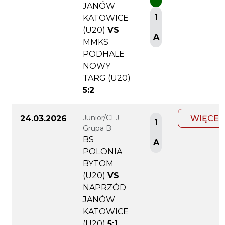
JANÓW
1
KATOWICE
(U20)
VS
A
MMKS
PODHALE
NOWY
TARG (U20)
5:2
Junior/CLJ
24.03.2026
WIĘCEJ
1
Grupa B
BS
A
POLONIA
BYTOM
(U20)
VS
NAPRZÓD
JANÓW
KATOWICE
(U20)
5:1