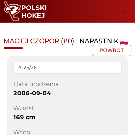
POLSKI
HOKEJ
MACIEJ CZOPOR
(#0)
|
NAPASTNIK
POWRÓT
Data urodzenia
2006-09-04
Wzrost
169 cm
Waga