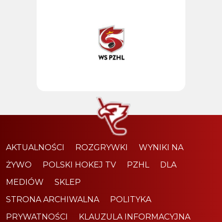
AKTUALNOŚCI
ROZGRYWKI
WYNIKI NA
ŻYWO
POLSKI HOKEJ TV
PZHL
DLA
MEDIÓW
SKLEP
STRONA ARCHIWALNA
POLITYKA
PRYWATNOŚCI
KLAUZULA INFORMACYJNA