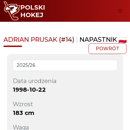
POLSKI
HOKEJ
ADRIAN PRUSAK
(#14)
|
NAPASTNIK
POWRÓT
Data urodzenia
1998-10-22
Wzrost
183 cm
Waga