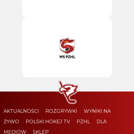
AKTUALNOŚCI
ROZGRYWKI
WYNIKI NA
ŻYWO
POLSKI HOKEJ TV
PZHL
DLA
MEDIÓW
SKLEP