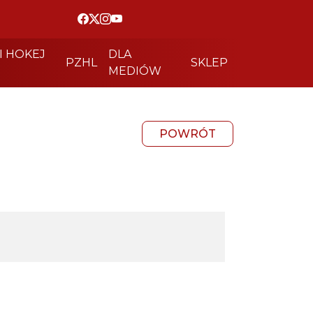
I HOKEJ
DLA
PZHL
SKLEP
MEDIÓW
POWRÓT