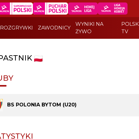
WYNIKI NA
POLSK
ROZGRYWKI
ZAWODNICY
ŻYWO
TV
PASTNIK
UBY
BS POLONIA BYTOM (U20)
ATYSTYKI