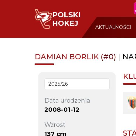
POLSKI
HOKEJ
AKTUALNOŚCI
DAMIAN BORLIK
(#0)
|
NA
KL
Data urodzenia
2008-01-12
Wzrost
ST
137 cm