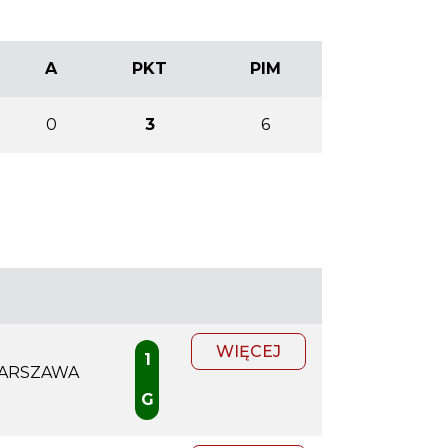
A
PKT
PIM
0
3
6
WIĘCEJ
1
WARSZAWA
G