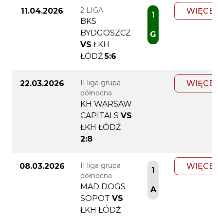
2 LIGA
11.04.2026
WIĘCEJ
1
BKS
BYDGOSZCZ
G
VS
ŁKH
ŁÓDŹ
5:6
II liga grupa
22.03.2026
WIĘCEJ
północna
KH WARSAW
CAPITALS
VS
ŁKH ŁÓDŹ
2:8
II liga grupa
08.03.2026
WIĘCEJ
1
północna
MAD DOGS
A
SOPOT
VS
ŁKH ŁÓDŹ