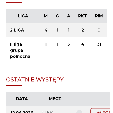
LIGA
M
G
A
PKT
PIM
2 LIGA
4
1
1
2
0
II liga
11
1
3
4
31
grupa
północna
OSTATNIE WYSTĘPY
DATA
MECZ
2 LIGA
12.04.2026
WIĘCEJ