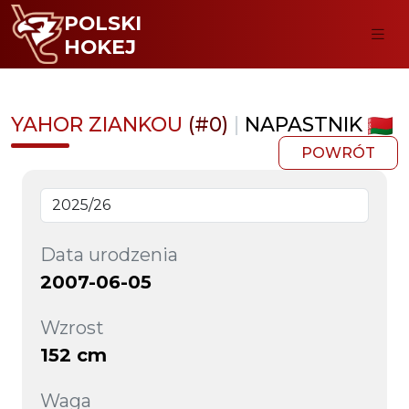
POLSKI
HOKEJ
YAHOR ZIANKOU
(#0)
|
NAPASTNIK
POWRÓT
Data urodzenia
2007-06-05
Wzrost
152 cm
Waga