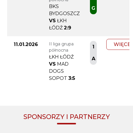
BKS
G
BYDGOSZCZ
VS
ŁKH
ŁÓDŹ
2:9
II liga grupa
11.01.2026
WIĘCEJ
1
północna
ŁKH ŁÓDŹ
A
VS
MAD
DOGS
SOPOT
3:5
SPONSORZY I PARTNERZY