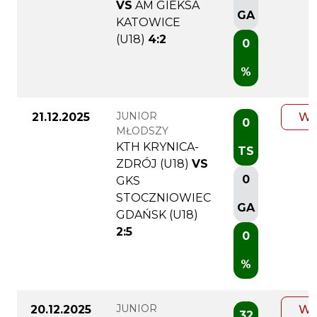
VS
AM GIEKSA
GA
KATOWICE
(U18)
4:2
0
%
JUNIOR
21.12.2025
WI
0
MŁODSZY
KTH KRYNICA-
TS
ZDRÓJ (U18)
VS
0
GKS
STOCZNIOWIEC
GA
GDAŃSK (U18)
2:5
0
%
JUNIOR
20.12.2025
WI
32