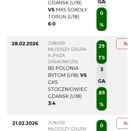
GA
GDAŃSK (U18)
VS
MKS SOKOŁY
0
TORUŃ (U18)
6:0
%
JUNIOR
28.02.2026
WI
29
MŁODSZY GRUPA
A (FAZA
TS
ZASADNICZA)
BS POLONIA
3
BYTOM (U18)
VS
GA
GKS
STOCZNIOWIEC
89
GDAŃSK (U18)
3:4
%
JUNIOR
21.02.2026
WI
0
MŁODSZY GRUPA