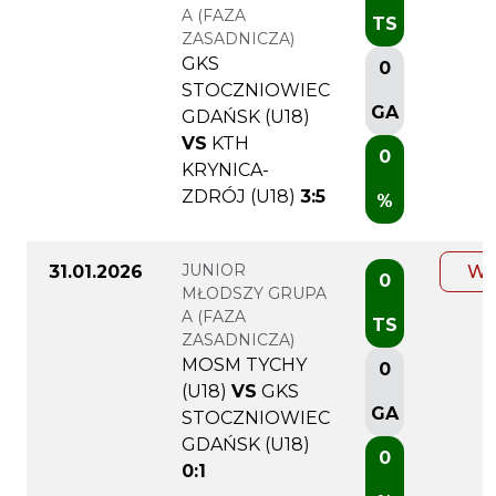
A (FAZA
TS
ZASADNICZA)
GKS
0
STOCZNIOWIEC
GA
GDAŃSK (U18)
VS
KTH
0
KRYNICA-
ZDRÓJ (U18)
3:5
%
JUNIOR
31.01.2026
WI
0
MŁODSZY GRUPA
A (FAZA
TS
ZASADNICZA)
MOSM TYCHY
0
(U18)
VS
GKS
GA
STOCZNIOWIEC
GDAŃSK (U18)
0
0:1