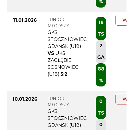
%
JUNIOR
11.01.2026
WI
18
MŁODSZY
GKS
TS
STOCZNIOWIEC
2
GDAŃSK (U18)
VS
UKS
GA
ZAGŁĘBIE
SOSNOWIEC
88
(U18)
5:2
%
JUNIOR
10.01.2026
WI
0
MŁODSZY
GKS
TS
STOCZNIOWIEC
0
GDAŃSK (U18)