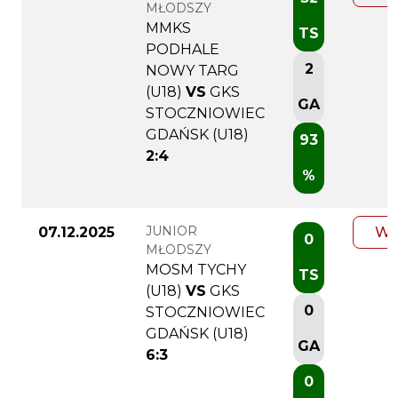
MŁODSZY
MMKS
TS
PODHALE
2
NOWY TARG
(U18)
VS
GKS
GA
STOCZNIOWIEC
GDAŃSK (U18)
93
2:4
%
JUNIOR
07.12.2025
WI
0
MŁODSZY
MOSM TYCHY
TS
(U18)
VS
GKS
0
STOCZNIOWIEC
GDAŃSK (U18)
GA
6:3
0