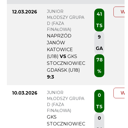
JUNIOR
12.03.2026
WI
41
MŁODSZY GRUPA
D (FAZA
TS
FINAŁOWA)
NAPRZÓD
9
JANÓW
GA
KATOWICE
(U18)
VS
GKS
78
STOCZNIOWIEC
GDAŃSK (U18)
%
9:3
JUNIOR
10.03.2026
WI
0
MŁODSZY GRUPA
D (FAZA
TS
FINAŁOWA)
GKS
0
STOCZNIOWIEC