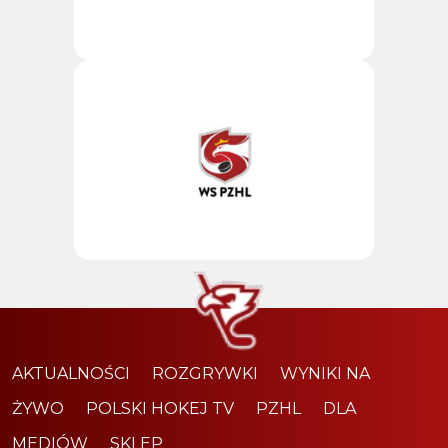
AKTUALNOŚCI
ROZGRYWKI
WYNIKI NA
ŻYWO
POLSKI HOKEJ TV
PZHL
DLA
MEDIÓW
SKLEP