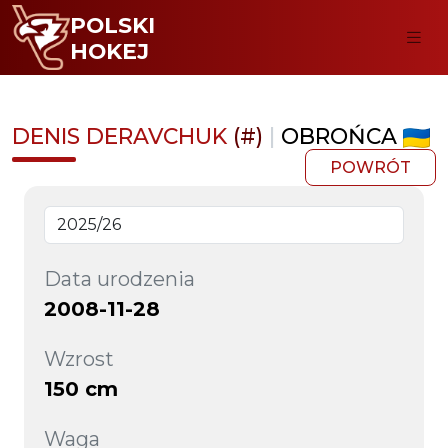
POLSKI
HOKEJ
DENIS DERAVCHUK
(#)
|
OBROŃCA
POWRÓT
Data urodzenia
2008-11-28
Wzrost
150 cm
Waga