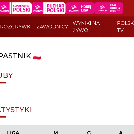
WYNIKI NA
POLSK
ROZGRYWKI
ZAWODNICY
ŻYWO
TV
PASTNIK
UBY
ATYSTYKI
LIGA
M
G
A