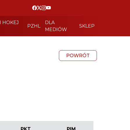
I HOKEJ
DLA
PZHL
SKLEP
MEDIÓW
POWRÓT
PKT
PIM