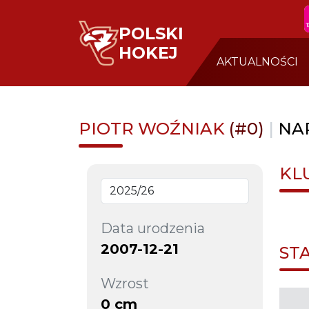
POLSKI
HOKEJ
AKTUALNOŚCI
PIOTR WOŹNIAK
(#0)
|
NA
KL
Data urodzenia
2007-12-21
ST
Wzrost
0 cm